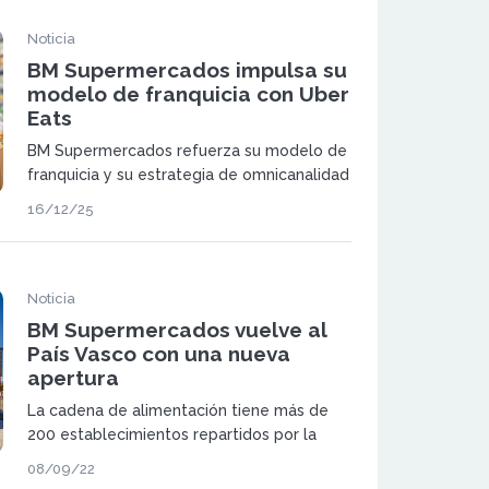
Noticia
BM Supermercados impulsa su
modelo de franquicia con Uber
Eats
BM Supermercados refuerza su modelo de
franquicia y su estrategia de omnicanalidad
con la incorporación de sus
16/12/25
establecimientos al servicio de compra de
supermercado a domicilio de Uber Eats. Un
acuerdo que permite a las franquicias
ampliar ventas y ganar visibilidad digital.
Noticia
BM Supermercados vuelve al
País Vasco con una nueva
apertura
La cadena de alimentación tiene más de
200 establecimientos repartidos por la
península, en los que implementa medidas
08/09/22
de ahorro energético y donde los clientes