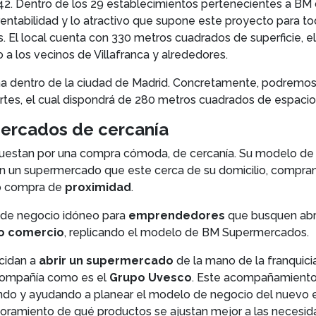
42. Dentro de los 29 establecimientos pertenecientes a BM d
a rentabilidad y lo atractivo que supone este proyecto para
. El local cuenta con 330 metros cuadrados de superficie, el
o a los vecinos de Villafranca y alrededores.
ana dentro de la ciudad de Madrid. Concretamente, podremos
Cortes, el cual dispondrá de 280 metros cuadrados de espac
mercados de cercanía
stan por una compra cómoda, de cercanía. Su modelo de n
n un supermercado que este cerca de su domicilio, comprand
mo compra de
proximidad
.
 de negocio idóneo para
emprendedores
que busquen abri
o comercio
, replicando el modelo de BM Supermercados.
cidan a
abrir un supermercado
de la mano de la franquic
compañía como es el
Grupo Uvesco
. Este acompañamient
o y ayudando a planear el modelo de negocio del nuevo es
soramiento de qué productos se ajustan mejor a las necesida