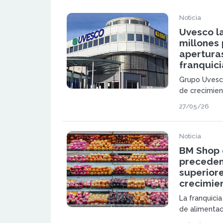
Noticia
Uvesco l
millones
aperturas
franquici
Grupo Uvesc
de crecimie
hasta 2029. 
27/05/26
Supermercado
euros a la a
establecimie
Noticia
franquiciados
BM Shop c
preceden
superiore
crecimien
La franquici
de alimentac
millones de e