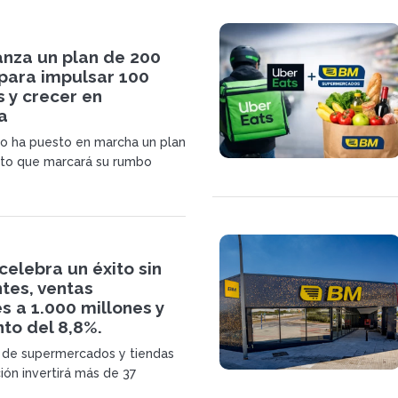
anza un plan de 200
 para impulsar 100
 y crecer en
a
o ha puesto en marcha un plan
nto que marcará su rumbo
La compañía, propietaria de BM
s, destinará 200 millones de
pertura de 100 nuevos
ntos, muchos de ellos
.
elebra un éxito sin
tes, ventas
s a 1.000 millones y
to del 8,8%.
a de supermercados y tiendas
ión invertirá más de 37
uros en 8 franquicias y 8