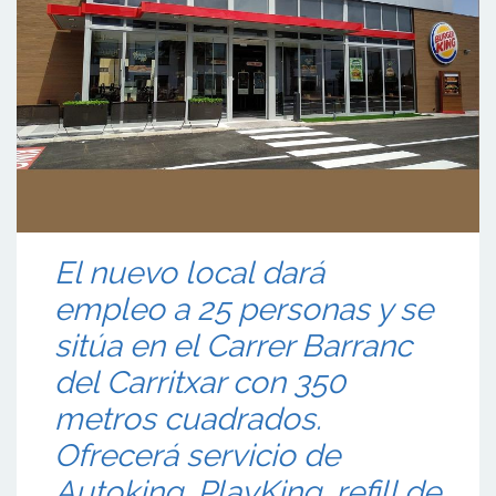
El nuevo local dará
empleo a 25 personas y se
sitúa en el Carrer Barranc
del Carritxar con 350
metros cuadrados.
Ofrecerá servicio de
Autoking, PlayKing, refill de