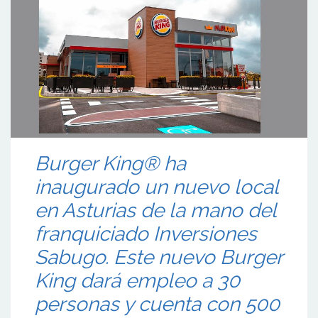
Burger King® ha
inaugurado un nuevo local
en Asturias de la mano del
franquiciado Inversiones
Sabugo. Este nuevo Burger
King dará empleo a 30
personas y cuenta con 500