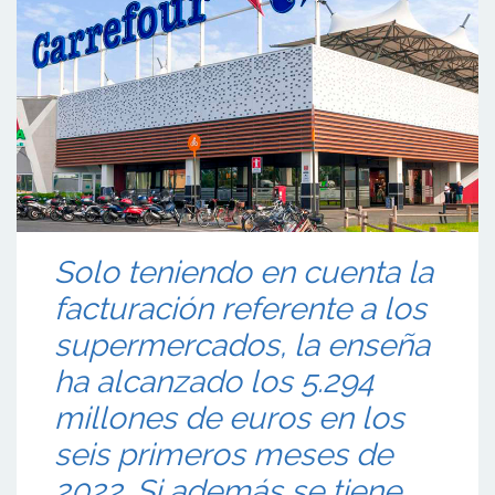
Solo teniendo en cuenta la
facturación referente a los
supermercados, la enseña
ha alcanzado los 5.294
millones de euros en los
seis primeros meses de
2022. Si además se tiene