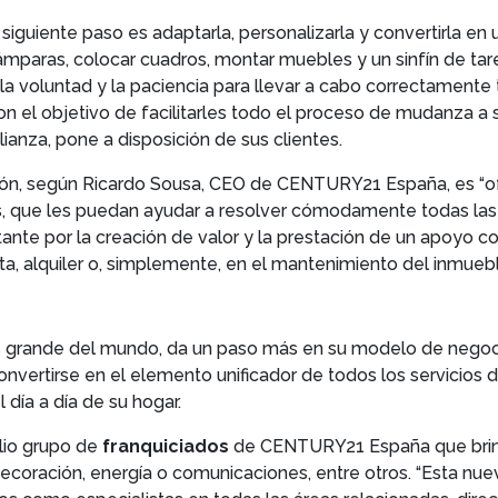
siguiente paso es adaptarla, personalizarla y convertirla en 
r lámparas, colocar cuadros, montar muebles y un sinfín de ta
a voluntad y la paciencia para llevar a cabo correctamente t
on el objetivo de facilitarles todo el proceso de mudanza a s
anza, pone a disposición de sus clientes.
n, según Ricardo Sousa, CEO de CENTURY21 España, es “ofre
os, que les puedan ayudar a resolver cómodamente todas la
ante por la creación de valor y la prestación de un apoyo co
ta, alquiler o, simplemente, en el mantenimiento del inmuebl
 grande del mundo, da un paso más en su modelo de negocio
 convertirse en el elemento unificador de todos los servicio
 día a día de su hogar.
lio grupo de
franquiciados
de CENTURY21 España que brind
 decoración, energía o comunicaciones, entre otros. “Esta n