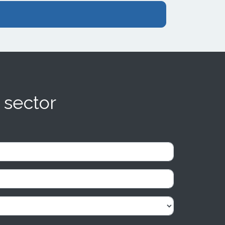
 sector