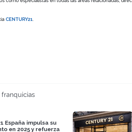
os como especialistas en todas las áreas relacionadas, direct
cia
CENTURY21
.
 franquicias
21 España impulsa su
to en 2025 y refuerza