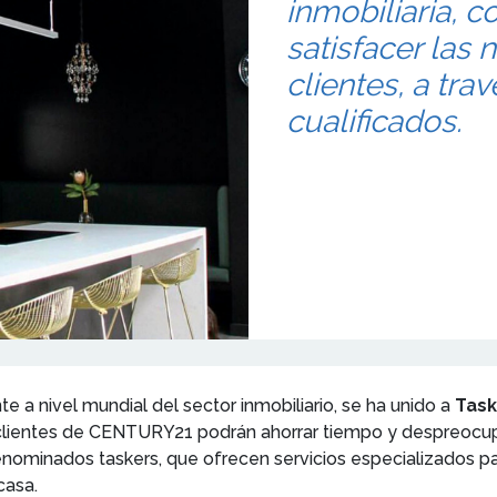
inmobiliaria, c
satisfacer las
clientes, a tra
cualificados.
te a nivel mundial del
sector inmobiliario, se ha unido a
Task
 clientes de CENTURY21 podrán ahorrar tiempo y despreocupa
nominados taskers, que ofrecen servicios especializados par
casa.