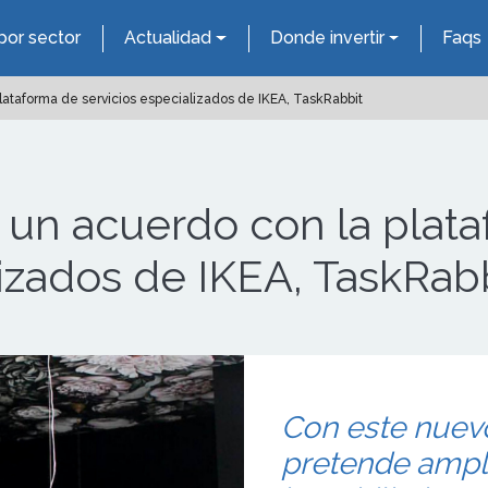
por sector
Actualidad
Donde invertir
Faqs
ataforma de servicios especializados de IKEA, TaskRabbit
un acuerdo con la plat
lizados de IKEA, TaskRab
Con este nue
pretende ampli