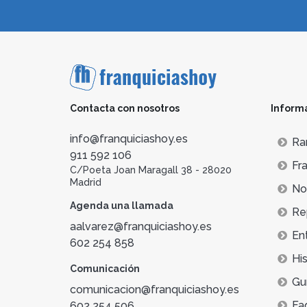
Contacta con nosotros
Inform
info@franquiciashoy.es
Ra
911 592 106
Fra
C/Poeta Joan Maragall 38 - 28020
Madrid
Not
Agenda una llamada
Re
aalvarez@franquiciashoy.es
En
602 254 858
His
Comunicación
Gu
comunicacion@franquiciashoy.es
Fa
602 254 506