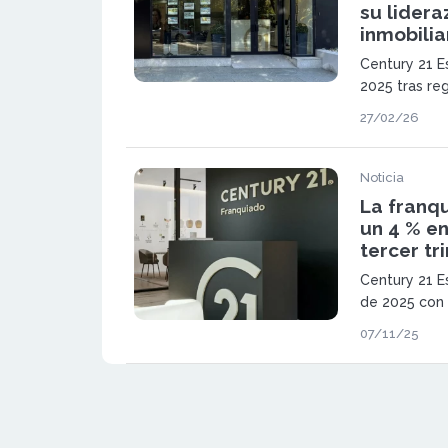
su lidera
inmobilia
Century 21 E
2025 tras re
en ingresos 
27/02/26
euros en vol
refuerza su
referente en 
Noticia
La franqu
un 4 % en
tercer tr
Century 21 Es
de 2025 con 
facturación, 
07/11/25
euros. La red
crecimiento 
adaptación d