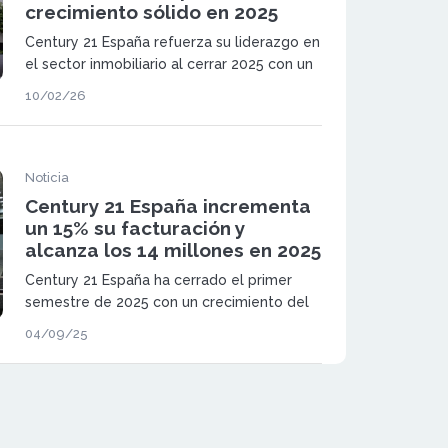
crecimiento sólido en 2025
Century 21 España refuerza su liderazgo en
el sector inmobiliario al cerrar 2025 con un
crecimiento sólido en operaciones, precios
10/02/26
y facturación, confirmando la fortaleza de
su modelo de franquicia en un mercado
altamente competitivo.
Noticia
Century 21 España incrementa
un 15% su facturación y
alcanza los 14 millones en 2025
Century 21 España ha cerrado el primer
semestre de 2025 con un crecimiento del
15% en su facturación, alcanzando los 14
04/09/25
millones de euros y gestionando
operaciones por valor de 600 millones.