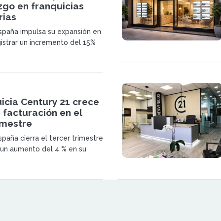
zgo en franquicias
rias
spaña impulsa su expansión en
gistrar un incremento del 15%
y superar los 1.440 millones de
umen de negocio. La red
 posicionamiento como
franquicias inmobiliarias.
icia Century 21 crece
 facturación en el
imestre
paña cierra el tercer trimestre
un aumento del 4 % en su
hasta los 7,65 millones de
 inmobiliaria atribuye su
a una estrategia basada en la
e su oferta a la demanda real.