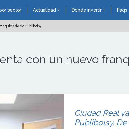
por sector
Actualidad
Donde invertir
Faqs
ranquiciado de Publibolsy
uenta con un nuevo fran
Ciudad Real ya
Publibolsy. De