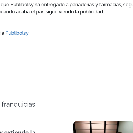
y que Publibolsy ha entregado a panaderías y farmacias, segu
 cuando acaba el pan sigue viendo la publicidad.
cia
Publibolsy
 franquicias
y extiende la