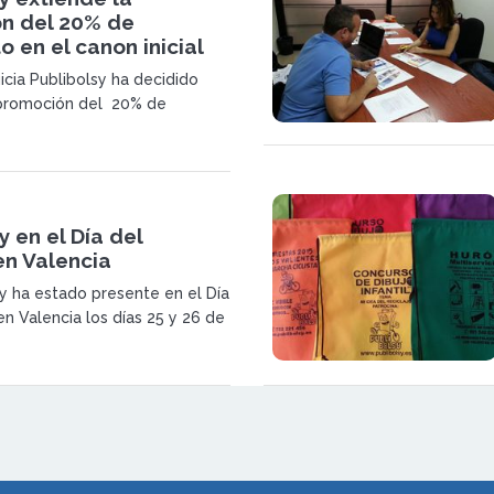
n del 20% de
 en el canon inicial
icia Publibolsy ha decidido
 promoción del 20% de
 el canon inicial de su
ara favorecer el autoempleo
onados por el mundo del
/p>
y en el Día del
en Valencia
y ha estado presente en el Día
en Valencia los días 25 y 26 de
presentando su modelo de
vador y rentable. </p>