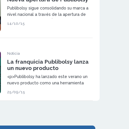
Publibolsy sigue consolidando su marca a
nivel nacional a través de la apertura de
nuevas delegaciones. Ésta vez lo hizo en
14/10/15
Las Palmas de Gran Canaria a través de su
Delegada Comercial María Naranjo
Velázquez.
Noticia
La franquicia Publibolsy lanza
un nuevo producto
<p>Publibolsy ha lanzado este verano un
nuevo producto como una herramienta
más de negocio para sus franquiciados y
25/09/15
como un nuevo medio publicitario
innovador y de bajo coste para sus
anunciantes.</p>