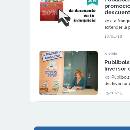
promoció
descuento
<p>La franqu
extender la
descuento en
18/01/16
franquicia p
de los apasi
marketing. <
Noticia
Publibols
Inversor 
<p>Publibols
del Inversor 
Septiembre 
05/10/15
negocio inno