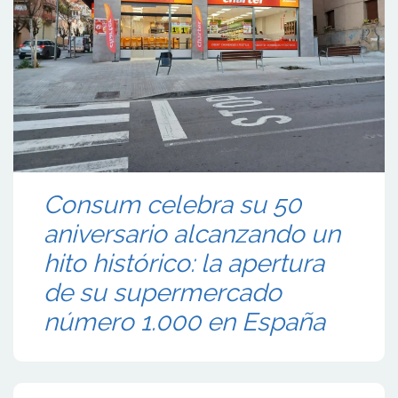
Consum celebra su 50
aniversario alcanzando un
hito histórico: la apertura
de su supermercado
número 1.000 en España