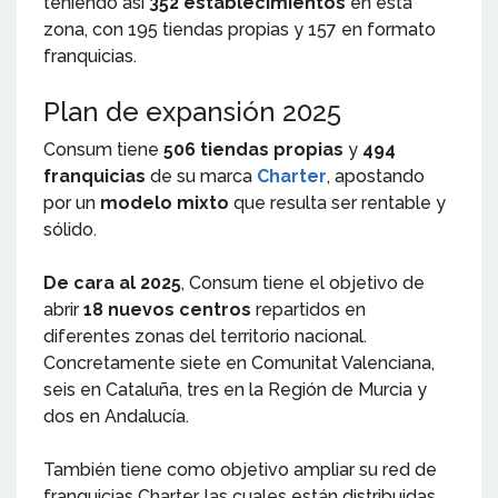
teniendo así
352 establecimientos
en esta
zona, con 195 tiendas propias y 157 en formato
franquicias.
Plan de expansión 2025
Consum tiene
506 tiendas propias
y
494
franquicias
de su marca
Charter
, apostando
por un
modelo mixto
que resulta ser rentable y
sólido.
De cara al 2025
, Consum tiene el objetivo de
abrir
18 nuevos centros
repartidos en
diferentes zonas del territorio nacional.
Concretamente siete en Comunitat Valenciana,
seis en Cataluña, tres en la Región de Murcia y
dos en Andalucía.
También tiene como objetivo ampliar su red de
franquicias Charter, las cuales están distribuidas