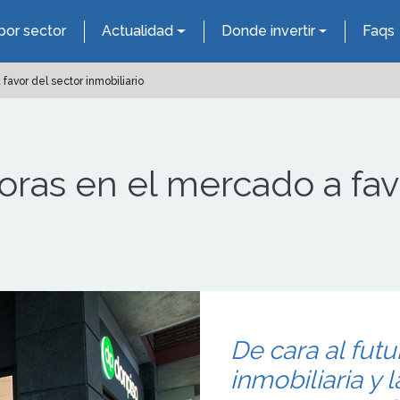
por sector
Actualidad
Donde invertir
Faqs
avor del sector inmobiliario
ras en el mercado a fav
De cara al futu
inmobiliaria y 