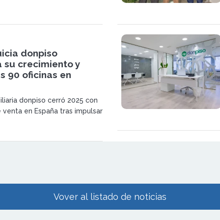
icia donpiso
 su crecimiento y
s 90 oficinas en
iliaria donpiso cerró 2025 con
 venta en España tras impulsar
n mediante 19 nuevas
 El modelo mixto que combina
ias y franquiciadas refuerza su
ento en un mercado
Vover al listado de noticias