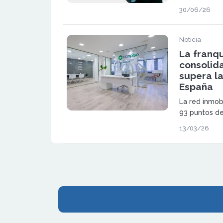
30/06/26
Noticia
La franqu
consolida
supera la
España
La red inmob
93 puntos de
su expansió
13/03/26
franquicias.
oficinas prop
posicionami
inmobiliario.