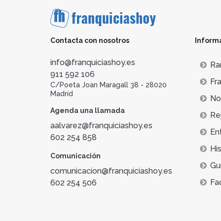
Contacta con nosotros
Inform
info@franquiciashoy.es
Ra
911 592 106
Fra
C/Poeta Joan Maragall 38 - 28020
Madrid
Not
Agenda una llamada
Re
aalvarez@franquiciashoy.es
En
602 254 858
His
Comunicación
Gu
comunicacion@franquiciashoy.es
Fa
602 254 506