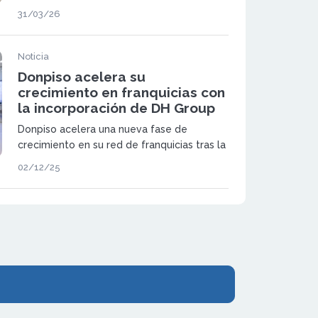
una nueva oficina en pleno centro urbano.
31/03/26
Noticia
Donpiso acelera su
crecimiento en franquicias con
la incorporación de DH Group
Donpiso acelera una nueva fase de
crecimiento en su red de franquicias tras la
incorporación estratégica de DH Group a su
02/12/25
capital. La operación sitúa a la compañía en
una posición reforzada para expandir su
modelo de negocio en España.