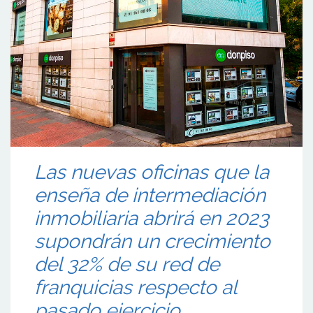
Las nuevas oficinas que la
enseña de intermediación
inmobiliaria abrirá en 2023
supondrán un crecimiento
del 32% de su red de
franquicias respecto al
pasado ejercicio.