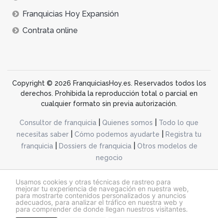
Franquicias Hoy Expansión
Contrata online
Copyright © 2026 FranquiciasHoy.es. Reservados todos los
derechos. Prohibida la reproducción total o parcial en
cualquier formato sin previa autorización.
|
|
Consultor de franquicia
Quienes somos
Todo lo que
|
|
necesitas saber
Cómo podemos ayudarte
Registra tu
|
|
franquicia
Dossiers de franquicia
Otros modelos de
negocio
desarrollo web dinamiq
Usamos cookies y otras técnicas de rastreo para
mejorar tu experiencia de navegación en nuestra web,
para mostrarte contenidos personalizados y anuncios
adecuados, para analizar el tráfico en nuestra web y
@franquiciashoy.es |
Aviso legal
|
Política de cookies
|
Política de privacidad
para comprender de donde llegan nuestros visitantes.