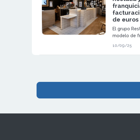
franquici
facturaci
de euros
El grupo Res
modelo de fr
facturación 
10/09/25
euros, conso
principales 
organizada e