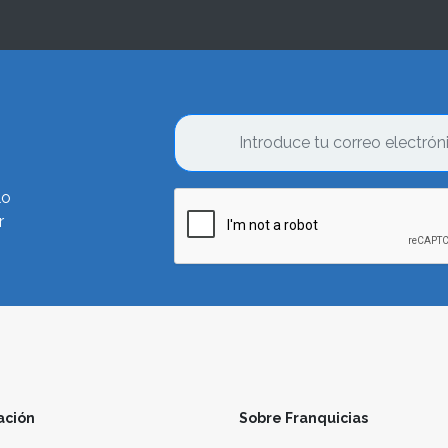
lo
r
ación
Sobre Franquicias