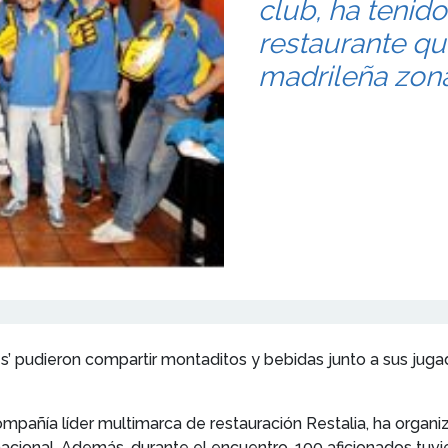
club, ha tenido
restaurante que
madrileña zona
es’ pudieron compartir montaditos y bebidas junto a sus juga
ompañía líder multimarca de restauración Restalia, ha organ
 nacional. Además, durante el encuentro, 100 aficionados tuv