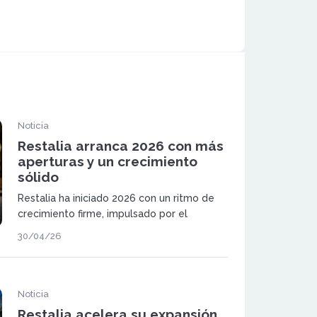
Noticia
Restalia arranca 2026 con más
aperturas y un crecimiento
sólido
Restalia ha iniciado 2026 con un ritmo de
crecimiento firme, impulsado por el
aumento del consumo en sus locales y por
30/04/26
la apertura de nuevas unidades de sus
marcas más reconocidas.
Noticia
Restalia acelera su expansión