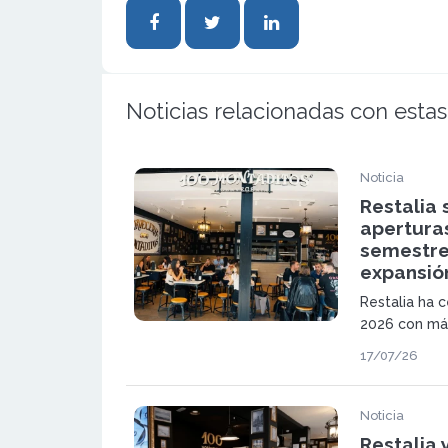
Noticias relacionadas con estas
Noticia
Restalia 
aperturas
semestre
expansió
Restalia ha 
2026 con más
una expansió
17/07/26
de 100 Monta
TGB. El grup
nuevas incor
Noticia
mercados int
Restalia 