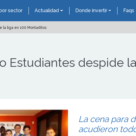
por sector
Actualidad
Donde invertir
Faqs
e la liga en 100 Montaditos
o Estudiantes despide la
La cena para de
acudieron todo