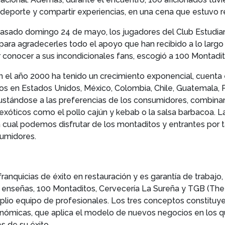
deporte y compartir experiencias, en una cena que estuvo r
el pasado domingo 24 de mayo, los jugadores del Club Estudian
ra agradecerles todo el apoyo que han recibido a lo largo
 conocer a sus incondicionales fans, escogió a 100 Montadit
 el año 2000 ha tenido un crecimiento exponencial, cuenta 
os en Estados Unidos, México, Colombia, Chile, Guatemala, Por
ajustándose a las preferencias de los consumidores, combin
 exóticos como el pollo cajún y kebab o la salsa barbacoa. 
 cual podemos disfrutar de los montaditos y entrantes por t
sumidores.
franquicias de éxito en restauración y es garantía de trabajo,
 enseñas, 100 Montaditos, Cervecería La Sureña y TGB (The 
mplio equipo de profesionales. Los tres conceptos constituy
nómicas, que aplica el modelo de nuevos negocios en los que
s de su éxito.