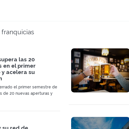
 franquicias
supera las 20
 en el primer
 y acelera su
n
cerrado el primer semestre de
 de 20 nuevas aperturas y
n que refuerza el crecimiento
ditos, Cervecería La Sureña y
o avanza, mientras prepara
poraciones en España y en
ernacionales.
y su red de