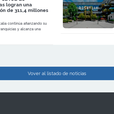
as logran una
ón de 311,4 millones
talia continúa afianzando su
anquicias y alcanza una
récord de 311,4 millones de
lidándose como una de las
redes de restauración
n España.
Vover al listado de noticias