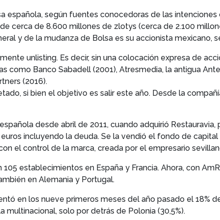
olsa española, según fuentes conocedoras de las intenciones
 de cerca de 8.600 millones de zlotys (cerca de 2.100 millo
eneral y de la mudanza de Bolsa es su accionista mexicano, s
nte unlisting. Es decir, sin una colocación expresa de accio
 como Banco Sabadell (2001), Atresmedia, la antigua Antena 
tners (2016).
etado, si bien el objetivo es salir este año. Desde la comp
pañola desde abril de 2011, cuando adquirió Restauravia, p
e euros incluyendo la deuda. Se la vendió el fondo de capital r
 con el control de la marca, creada por el empresario sevill
n 105 establecimientos en España y Francia. Ahora, con AmR
ambién en Alemania y Portugal.
sentó en los nueve primeros meses del año pasado el 18% d
a multinacional, solo por detrás de Polonia (30,5%).