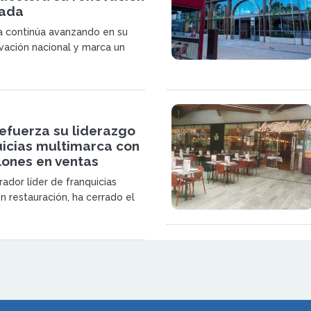
iada
la continúa avanzando en su
vación nacional y marca un
o en la estrategia de
n de la compañía en España.
efuerza su liderazgo
uicias multimarca con
lones en ventas
ador líder de franquicias
n restauración, ha cerrado el
estre de 2025 con ingresos de
es de euros y un beneficio neto
es.