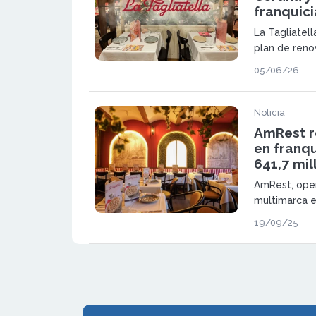
franquic
La Tagliatel
plan de reno
nuevo impuls
05/06/26
modernizació
Noticia
AmRest r
en franq
641,7 mil
AmRest, oper
multimarca e
segundo trim
19/09/25
641,7 millon
de 7,8 millon