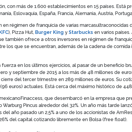
ón, con más de 1.600 establecimientos en 15 países. Está p
manía, Eslovaquia, España, Francia, Alemania, Austria, Portuga
 en régimen de franquicia de varias marcasultraconocidas d
KFC
), Pizza Hut,
Burger King
y
Starbucks
en varios países.
e también ofrece a otros inversores en régimen de franquici
tre los que se encuentran, además de la cadena de comida it
fuerza en los últimos ejercicios, al pasar de un beneficio b
nero y septiembre de 2015 a los más de 48 millones de euro
cierre del tercer trimestre en 289 millones de euros. Su cot
 (96 euros) actuales. Está cerca del máximo histórico de 44
o mexicanoFinaccess, que desembarcó en la empresa que pr
o Warburg Pincus alrededor del 32%. Un año más tarde lanzó
es del año pasado un 2,5% a uno de los accionistas de AmRes
6% del capital cotizando libremente en Bolsa (free float).