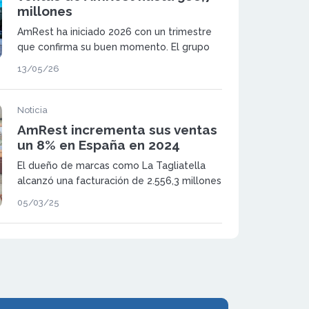
millones
AmRest ha iniciado 2026 con un trimestre
que confirma su buen momento. El grupo
ha cerrado los tres primeros meses del año
13/05/26
con un crecimiento del 9,3% y unas ventas
que alcanzan los 588,7 millones de euros.
Noticia
AmRest incrementa sus ventas
un 8% en España en 2024
El dueño de marcas como La Tagliatella
alcanzó una facturación de 2.556,3 millones
de euros, un 5% más, que en el mercado
05/03/25
español pasó a ser un 8%, con 365 millones
de euros