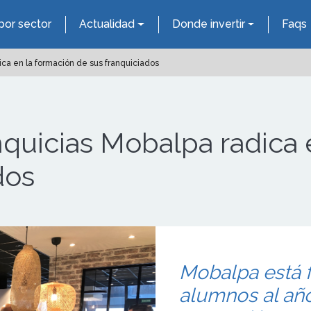
por sector
Actualidad
Donde invertir
Faqs
dica en la formación de sus franquiciados
anquicias Mobalpa radica
dos
Mobalpa está 
alumnos al añ