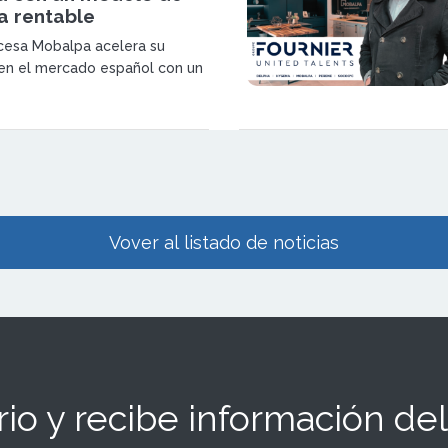
a rentable
ncesa Mobalpa acelera su
en el mercado español con un
anquicia sin canon de entrada,
pensado para emprendedores
vertir en el sector del
 medida.
Vover al listado de noticias
io y recibe información del