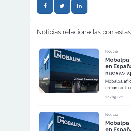
Noticias relacionadas con estas
Noticia
Mobalpa 
en Españ
nuevas a
Mobalpa afro
crecimiento 
marca france
18/05/26
muebles a me
en España y 
nueve nuevas
Noticia
Mobalpa 
en Españ