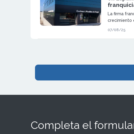
franquici
La firma fra
crecimiento 
modelo de fr
07/08/25
rentable y 
que buscan in
mobiliario a
Completa el formular