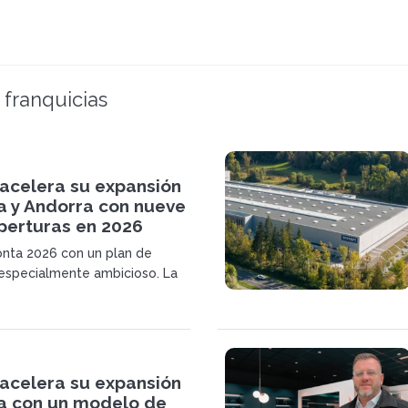
 franquicias
acelera su expansión
a y Andorra con nueve
perturas en 2026
nta 2026 con un plan de
especialmente ambicioso. La
sa, conocida por sus cocinas y
dida, ampliará su presencia
dará el salto a Andorra con
 aperturas en 2026.
acelera su expansión
a con un modelo de