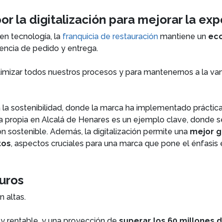
r la digitalización para mejorar la exp
en tecnología, la
franquicia de restauración
mantiene un
eco
riencia de pedido y entrega.
optimizar todos nuestros procesos y para mantenernos a la van
a la sostenibilidad, donde la marca ha implementado práctic
ca propia en Alcalá de Henares es un ejemplo clave, donde se
n sostenible. Además, la digitalización permite una
mejor g
tos
, aspectos cruciales para una marca que pone el énfasis e
turos
n altas.
y rentable, y una proyección de
superar los 60 millones 