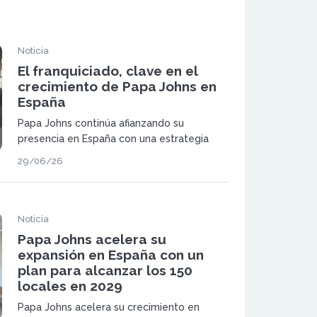
Noticia
El franquiciado, clave en el
crecimiento de Papa Johns en
España
Papa Johns continúa afianzando su
presencia en España con una estrategia
que combina crecimiento territorial y la
29/06/26
incorporación de franquiciados locales.
Cataluña se ha convertido en uno de los
puntos donde este avance se percibe con
más claridad.
Noticia
Papa Johns acelera su
expansión en España con un
plan para alcanzar los 150
locales en 2029
Papa Johns acelera su crecimiento en