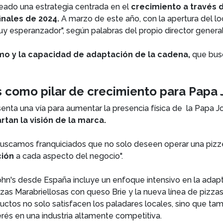
neado una estrategia centrada en el
crecimiento a través 
finales de 2024.
A marzo de este año, con la apertura del l
y esperanzador", según palabras del propio director general
o y la capacidad de adaptación de la cadena,
que busc
s como pilar de crecimiento para Papa 
senta una vía para aumentar la presencia física de la Papa J
an la visión de la marca.
uscamos franquiciados que no solo deseen operar una pizze
ción
a cada aspecto del negocio".
John's desde España incluye un enfoque intensivo en la ada
zas Marabriellosas con queso Brie y la nueva línea de pizza
ctos no solo satisfacen los paladares locales, sino que ta
erés en una industria altamente competitiva.