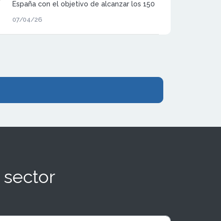
España con el objetivo de alcanzar los 150
locales en 2029. Este impulso llega
07/04/26
acompañado de tres aperturas
estratégicas que consolidan su apuesta por
un modelo que combina tiendas propias y
franquicias.
 sector