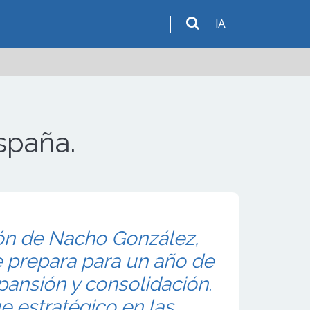
IA
spaña.
ión de Nacho González,
se prepara para un año de
xpansión y consolidación.
 estratégico en las