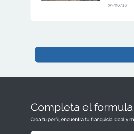
organizada c
09/06/26
convertirse e
Pizza Planet.
aterriza en l
lanzamiento 
Completa el formular
Crea tu perfil, encuentra tu franquicia ideal 