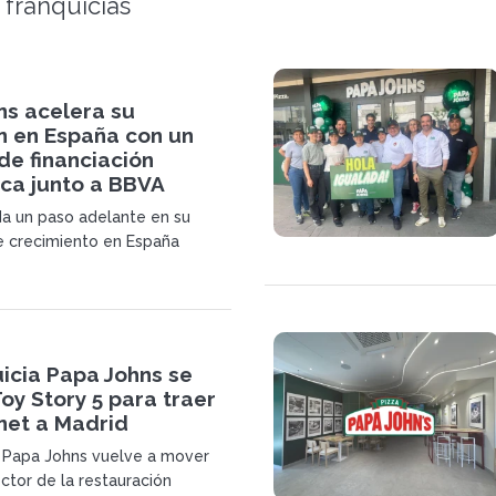
 franquicias
ns acelera su
n en España con un
de financiación
ica junto a BBVA
a un paso adelante en su
e crecimiento en España
 acuerdo con BBVA que
elerar la apertura de nuevos
 bajo el modelo de franquicia.
icia Papa Johns se
Toy Story 5 para traer
net a Madrid
a Papa Johns vuelve a mover
ector de la restauración