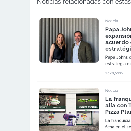
Noticias relacionadas con estas
Noticia
Papa Joh
expansió
acuerdo 
estratég
Papa Johns d
estrategia d
gracias a un
14/07/26
permitirá ac
restaurantes
Noticia
La franqu
alía con 
Pizza Pla
La franquici
ficha en el s