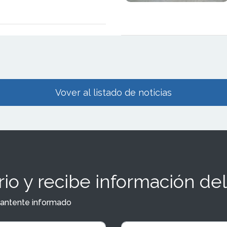
on una acción poco habitual:
n la sede oficial del pop‑up
 La pizzería de Toy Story
a capital como parte del
de Toy Story 5
Vover al listado de noticias
io y recibe información del
y mantente informado