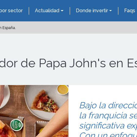
por sector
Actualidad
Donde invertir
Faqs
n España.
dor de Papa John's en E
Bajo la direcc
la franquicia 
significativa e
Con un enfoque