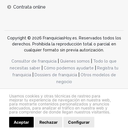
Contrata online
Copyright © 2026 FranquiciasHoy.es. Reservados todos los
derechos. Prohibida la reproducción total o parcial en
cualquier formato sin previa autorización.
|
|
Consultor de franquicia
Quienes somos
Todo lo que
|
|
necesitas saber
Cómo podemos ayudarte
Registra tu
|
|
franquicia
Dossiers de franquicia
Otros modelos de
negocio
desarrollo web dinamiq
Usamos cookies y otras técnicas de rastreo para
mejorar tu experiencia de navegación en nuestra web,
para mostrarte contenidos personalizados y anuncios
adecuados, para analizar el tráfico en nuestra web y
@franquiciashoy.es |
Aviso legal
|
Política de cookies
|
Política de privacidad
para comprender de donde llegan nuestros visitantes.
Aceptar
Rechazar
Configurar