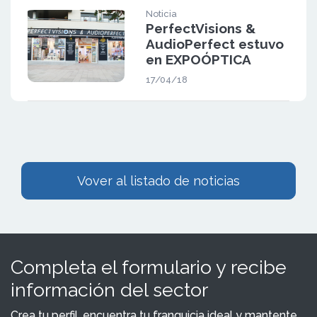
Noticia
PerfectVisions &
AudioPerfect estuvo
en EXPOÓPTICA
17/04/18
Vover al listado de noticias
Completa el formulario y recibe
información del sector
Crea tu perfil, encuentra tu franquicia ideal y mantente