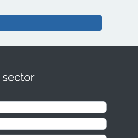
y asesoramiento experto a lo largo de mi
evolución profesional." Sebastián Ricardo
Pérez Rocha, franquiciado de Adaix.
 sector