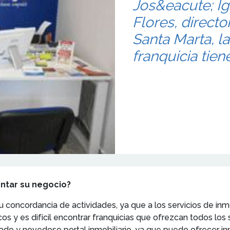
Jos&eacute; Ig
Flores, directo
Santa Marta, la
franquicia tie
ontar su negocio?
r su concordancia de actividades, ya que a los servicios de inm
cos y es difícil encontrar franquicias que ofrezcan todos lo
do y novedoso portal inmobiliario, ya que puedo ofrecer in