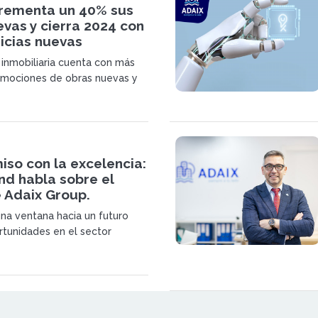
crementa un 40% sus
vas y cierra 2024 con
icias nuevas
 inmobiliaria cuenta con más
omociones de obras nuevas y
 en expansión, planea la
al menos 15 franquicias para
so con la excelencia:
nd habla sobre el
 Adaix Group.
a ventana hacia un futuro
rtunidades en el sector
 Unirse a nuestra red no es
abrir una franquicia; es formar
a comunidad en constante
 prioriza la innovación, brinda
inuo y fomenta el crecimiento