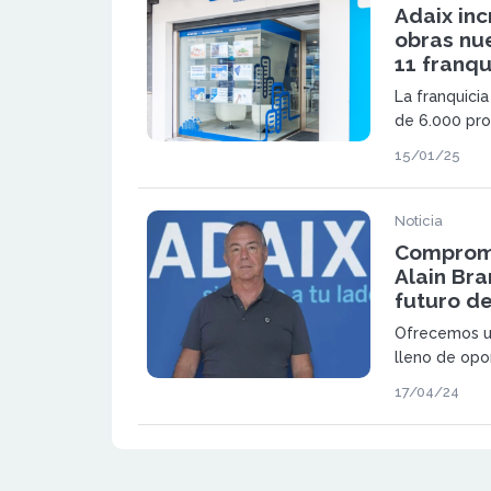
Adaix in
obras nue
11 franqu
La franquicia
de 6.000 pr
tras su éxito
15/01/25
apertura de 
2025
Noticia
Compromi
Alain Bra
futuro de
Ofrecemos un
lleno de opo
inmobiliario.
17/04/24
simplemente 
parte de un
expansión que
soporte cont