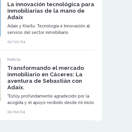
La innovación tecnológica para
inmobiliarias de la mano de
Adaix
Adaix y Kiwitu: Tecnología e Innovación al
servicio del sector inmobiliario
02/10/24
Noticia
Transformando el mercado
inmobiliario en Cáceres: La
aventura de Sebastián con
Adaix.
"Estoy profundamente agradecido por la
acogida y el apoyo recibido desde mi inicio
en este sector, un momento en el que las
02/02/24
dudas y preguntas abundaban. Siempre ha
prestado oído a mis inquietudes,
demostrando la importancia de su respaldo