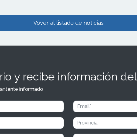
ain Brand, CEO y Fundador de la
aix Group.
Vover al listado de noticias
io y recibe información del
y mantente informado