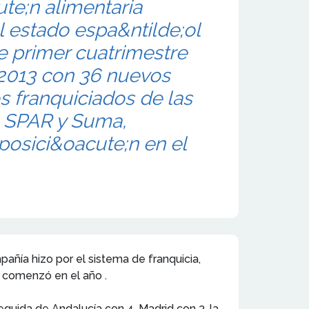
ute;n alimentaria
l estado espa&ntilde;ol
e primer cuatrimestre
 2013 con 36 nuevos
 franquiciados de las
s SPAR y Suma,
posici&oacute;n en el
ñía hizo por el sistema de franquicia,
e comenzó en el año .
guida de Andalucía con 4, Madrid con 3, la