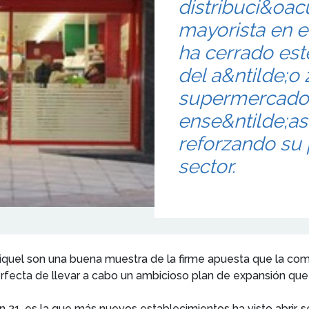
distribuci&oac
mayorista en e
ha cerrado est
del a&ntilde;o
supermercados
ense&ntilde;a
reforzando su 
sector.
uel son una buena muestra de la firme apuesta que la compa
erfecta de llevar a cabo un ambicioso plan de expansión qu
, es la que más nuevos establecimientos ha visto abrir, se