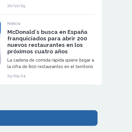
restaurantes antes de 2028. La compañía
20/10/25
invertirá más de 500 millones de euros y
busca nuevos franquiciados que deseen
unirse a su red.
Noticia
McDonald´s busca en España
franquiciados para abrir 200
nuevos restaurantes en los
próximos cuatro años
La cadena de comida rápida quiere llegar a
la cifra de 800 restaurantes en el territorio
nacional para el año 2028
25/09/24