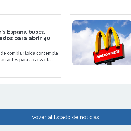
660 restaurantes operativos y
corporación de nuevos
.
’s España busca
ados para abrir 40
a de comida rápida contempla
taurantes para alcanzar las
 operativas en 2028
Vover al listado de noticias