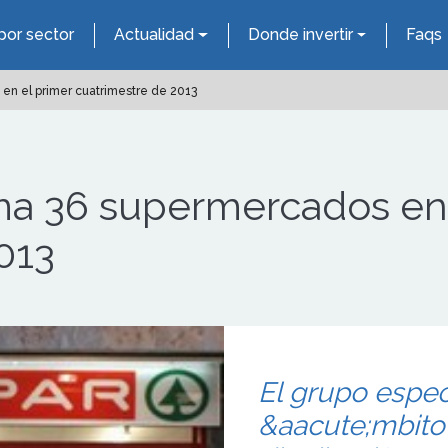
por sector
Actualidad
Donde invertir
Faqs
n el primer cuatrimestre de 2013
a 36 supermercados en 
013
El grupo espec
&aacute;mbito 