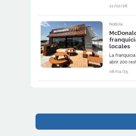
superar los 
11/02/26
activa la in
franquiciados
Noticia
McDonald
franquici
locales
La franquici
abrir 200 res
800 unidades
08/04/25