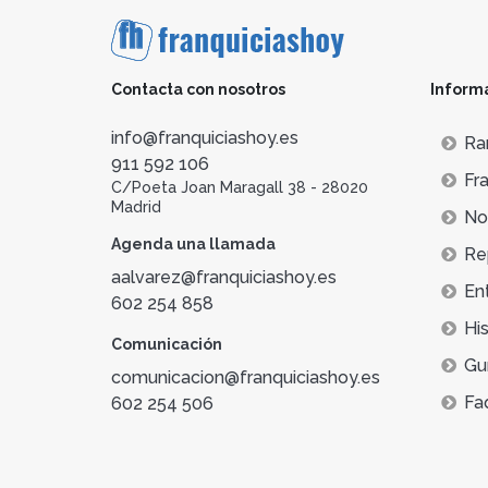
Contacta con nosotros
Inform
info@franquiciashoy.es
Ra
911 592 106
Fra
C/Poeta Joan Maragall 38 - 28020
Madrid
Not
Agenda una llamada
Re
aalvarez@franquiciashoy.es
En
602 254 858
His
Comunicación
Gu
comunicacion@franquiciashoy.es
Fa
602 254 506