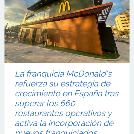
La franquicia McDonald's
refuerza su estrategia de
crecimiento en España tras
superar los 660
restaurantes operativos y
activa la incorporación de
nuevos franquiciados.