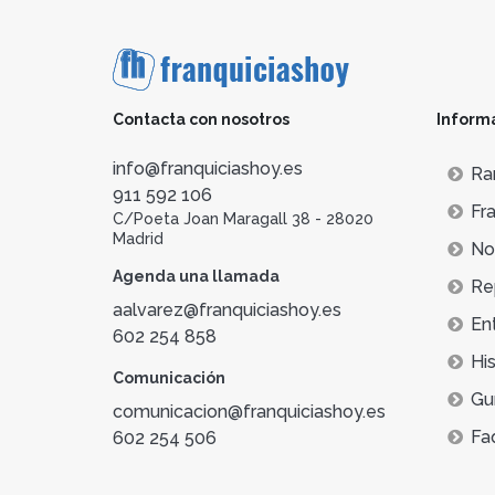
Contacta con nosotros
Inform
info@franquiciashoy.es
Ra
911 592 106
Fra
C/Poeta Joan Maragall 38 - 28020
Madrid
Not
Agenda una llamada
Re
aalvarez@franquiciashoy.es
En
602 254 858
His
Comunicación
Gu
comunicacion@franquiciashoy.es
Fa
602 254 506