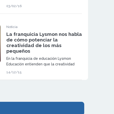
forman parte del sistema educativo y
03/02/16
ayudan a sus alumnos a entender las cosas
con mayor rapidez, estimulando su
memoria y sus ganas de expresarse.
Noticia
La franquicia Lysmon nos habla
de cómo potenciar la
creatividad de los más
pequeños
En la franquicia de educación Lysmon
Educación entienden que la creatividad
consiste en asumir riesgos y para ello es
14/12/15
necesario un entrenamiento emocional.