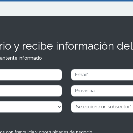
io y recibe información del
y mantente informado
dos con franquicia y oportunidades de negocio