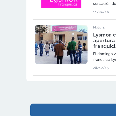
sensación de
nuestros beb
11/04/16
el equipo d
Noticia
Lysmon ci
apertura
franquici
El domingo 2
franquicia L
Gran Vía Sur
28/12/15
Gabriel en C
reunido a má
apertura de 
Infantil.