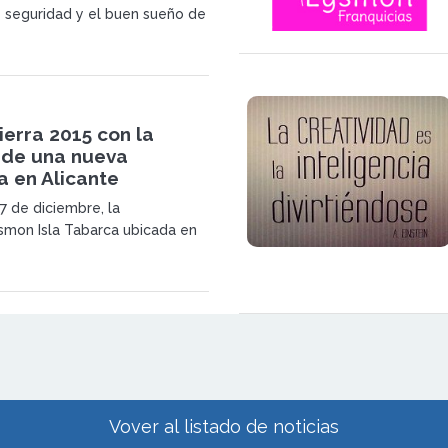
 seguridad y el buen sueño de
es son una prioridad para todo
ocente de Lysmon.</p>
erra 2015 con la
 de una nueva
a en Alicante
7 de diciembre, la
ysmon Isla Tabarca ubicada en
 dentro del barrio de San
/ Ecuador 2B de Alicante ha
s de sesenta personas en la
su nuevo Centro de Educación
Vover al listado de noticias