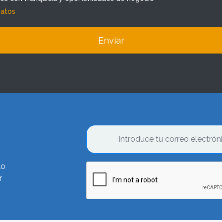
datos
Enviar
lo
r