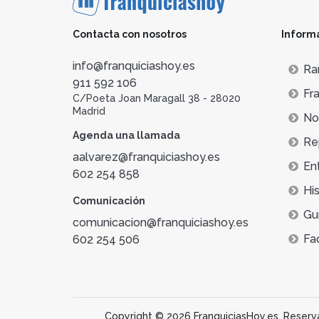
Contacta con nosotros
Inform
info@franquiciashoy.es
Ra
911 592 106
Fra
C/Poeta Joan Maragall 38 - 28020
Madrid
Not
Agenda una llamada
Re
aalvarez@franquiciashoy.es
En
602 254 858
His
Comunicación
Gu
comunicacion@franquiciashoy.es
Fa
602 254 506
Copyright © 2026 FranquiciasHoy.es. Reservad