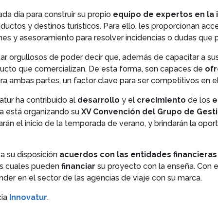
ada día para construir su propio
equipo de expertos en la i
uctos y destinos turísticos. Para ello, les proporcionan acc
s y asesoramiento para resolver incidencias o dudas que p
tar orgullosos de poder decir que, además de capacitar a su
ducto que comercializan. De esta forma, son capaces de
ofr
ra ambas partes, un factor clave para ser competitivos en 
atur ha contribuido al
desarrollo
y el
crecimiento
de los
e
ía está organizando su
XV Convención del Grupo de Gest
arán el inicio de la temporada de verano, y brindarán la opor
a su disposición
acuerdos con las entidades financieras
las cuales pueden
financiar
su proyecto con la enseña. Con e
nder en el sector de las agencias de viaje con su marca.
cia
Innovatur
.