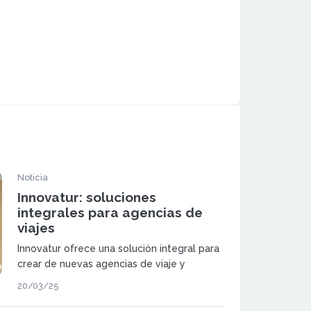
Noticia
Innovatur: soluciones
integrales para agencias de
viajes
Innovatur ofrece una solución integral para
crear de nuevas agencias de viaje y
potenciar las que ya están funcionando a
20/03/25
través de nuestro fuerte componente
digital y tecnológico