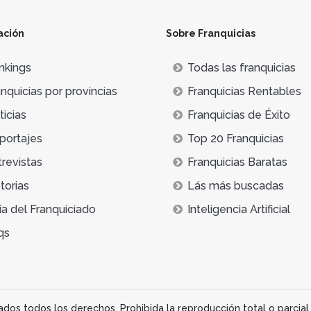
ación
Sobre Franquicias
nkings
Todas las franquicias
nquicias por provincias
Franquicias Rentables
icias
Franquicias de Éxito
portajes
Top 20 Franquicias
trevistas
Franquicias Baratas
torias
Lás más buscadas
ía del Franquiciado
Inteligencia Artificial
qs
os todos los derechos. Prohibida la reproducción total o parcial 