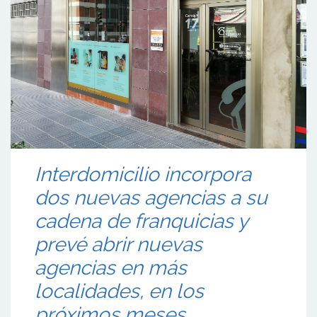
Interdomicilio incorpora
dos nuevas agencias a su
cadena de franquicias y
prevé abrir nuevas
agencias en más
localidades, en los
próximos meses.