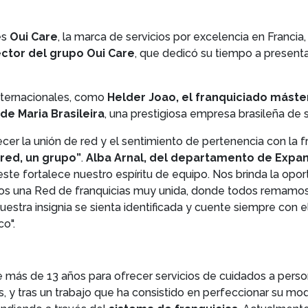
és
Oui Care
, la marca de servicios por excelencia en Francia
ector del grupo Oui Care
, que dedicó su tiempo a presenta
nternacionales, como
Helder Joao, el franquiciado máste
de Maria Brasileira
, una prestigiosa empresa brasileña de 
ecer la unión de red y el sentimiento de pertenencia con la 
 red, un grupo”
.
Alba Arnal, del departamento de Expan
este fortalece nuestro espíritu de equipo. Nos brinda la opo
omos una Red de franquicias muy unida, donde todos remamos
stra insignia se sienta identificada y cuente siempre con e
o".
ce más de 13 años para ofrecer servicios de cuidados a perso
 y tras un trabajo que ha consistido en perfeccionar su mo