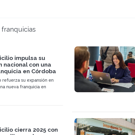
 franquicias
cilio impulsa su
n nacional con una
anquicia en Córdoba
io refuerza su expansión en
na nueva franquicia en
solidando su posicionamiento
 en crecimiento impulsado por
 servicios a domicilio y el
s hábitos de los hogares.
cilio cierra 2025 con