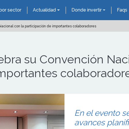
por sector
Actualidad
Donde invertir
Faqs
Nacional con la participación de importantes colaboradores
lebra su Convención Naci
importantes colaborador
En el evento s
avances planif