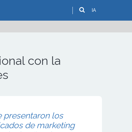
IA
onal con la
es
e presentaron los
icados de marketing