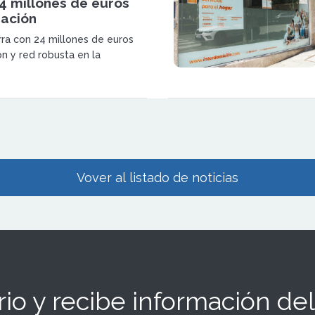
4 millones de euros
ración
rra con 24 millones de euros
ón y red robusta en la
 franquicia Interdomicilio mira
oco en eficiencia y
to operativo a sus agencias.
Vover al listado de noticias
io y recibe información del