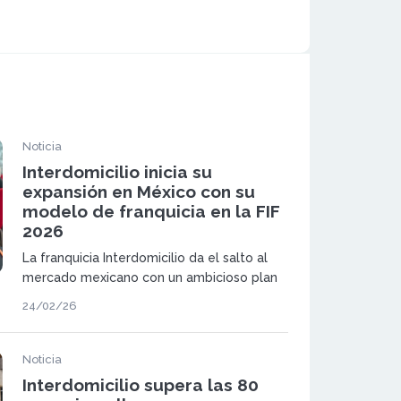
Noticia
Interdomicilio inicia su
expansión en México con su
modelo de franquicia en la FIF
2026
La franquicia Interdomicilio da el salto al
mercado mexicano con un ambicioso plan
de expansión bajo el modelo de máster
24/02/26
franquicia. La compañía presentará
oficialmente su proyecto en la Feria
Internacional de Franquicias (FIF) 2026 en
Noticia
México.
Interdomicilio supera las 80