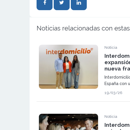
Noticias relacionadas con estas
Noticia
Interdomi
expansió
nueva fr
Interdomicil
España con u
Córdoba, con
19/03/26
en un sector
la demanda de
cambio en lo
Noticia
Interdomi