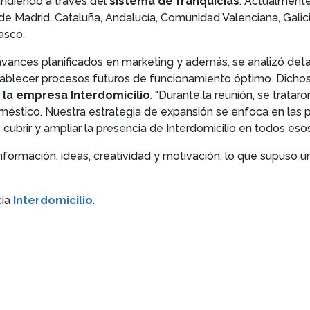
pandiendo a través del
sistema de franquicias
. Actualmente
 Madrid, Cataluña, Andalucía, Comunidad Valenciana, Galicia,
asco.
avances planificados en marketing y además, se analizó det
ablecer procesos futuros de funcionamiento óptimo. Dichos a
e la empresa Interdomicilio
. "Durante la reunión, se trata
éstico. Nuestra estrategia de expansión se enfoca en las 
ubrir y ampliar la presencia de Interdomicilio en todos esos 
formación, ideas, creatividad y motivación, lo que supuso u
cia
Interdomicilio
.