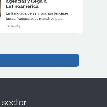
agencias y llega a
Latinoamérica
La franquicia de servicios asistenciales
busca franquiciados maestros para
expandir su modelo de negocio
11/04/25
consolidado, con fuerte reconocimiento de
marca y soporte integral
 sector