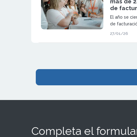
más de 2
de factu
El año se cie
de facturaci
península. La
27/01/26
a 2026 con f
acompañamien
Completa el formular