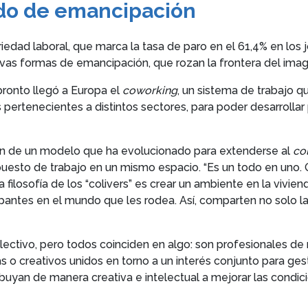
odo de emancipación
ariedad laboral, que marca la tasa de paro en el 61,4% en lo
as formas de emancipación, que rozan la frontera del imagi
ronto llegó a Europa el
coworking
, un sistema de trabajo q
rtenecientes a distintos sectores, para poder desarrollar p
ión de un modelo que ha evolucionado para extenderse al
co
 puesto de trabajo en un mismo espacio. “Es un todo en uno
ilosofía de los “colivers” es crear un ambiente en la vivie
ipantes en el mundo que les rodea. Así, comparten no solo la
olectivo, pero todos coinciden en algo: son profesionales d
s o creativos unidos en torno a un interés conjunto para ge
buyan de manera creativa e intelectual a mejorar las condicio