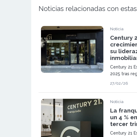
Noticias relacionadas con estas
Noticia
Century 
crecimien
su lidera
inmobilia
Century 21 E
2025 tras re
en ingresos 
27/02/26
euros en vol
refuerza su
referente en 
Noticia
La franqu
un 4 % en
tercer tr
Century 21 Es