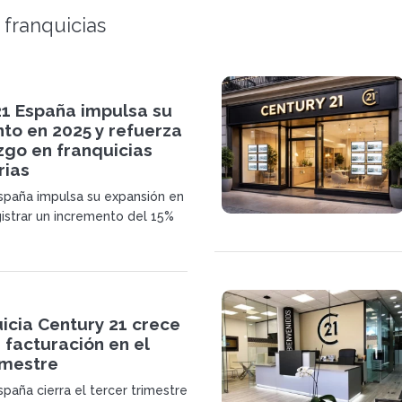
 franquicias
21 España impulsa su
to en 2025 y refuerza
zgo en franquicias
rias
spaña impulsa su expansión en
gistrar un incremento del 15%
y superar los 1.440 millones de
umen de negocio. La red
 posicionamiento como
franquicias inmobiliarias.
icia Century 21 crece
 facturación en el
imestre
paña cierra el tercer trimestre