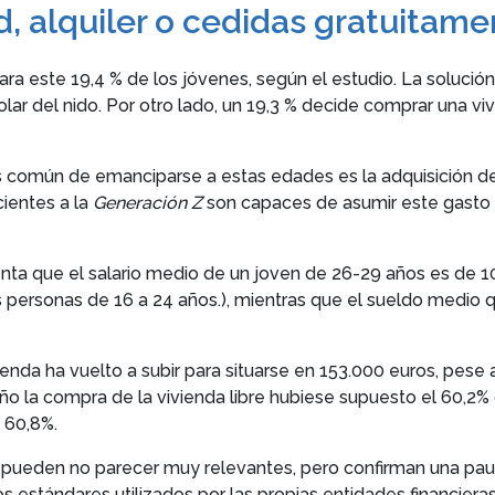
, alquiler o cedidas gratuitame
a este 19,4 % de los jóvenes, según el estudio. La solució
olar del nido. Por otro lado, un 19,3 % decide comprar una vi
omún de emanciparse a estas edades es la adquisición de l
ientes a la
Generación Z
son capaces de asumir este gasto 
enta que el salario medio de un joven de 26-29 años es de 
ersonas de 16 a 24 años.), mientras que el sueldo medio qu
enda ha vuelto a subir para situarse en 153.000 euros, pese a
ño la compra de la vivienda libre hubiese supuesto el 60,2% 
 60,8%.
a, pueden no parecer muy relevantes, pero confirman una pau
 estándares utilizados por las propias entidades financieras