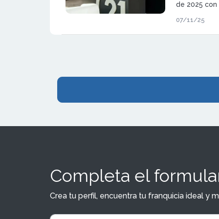
de 2025 con 
facturación, 
07/11/25
euros. La red
crecimiento 
adaptación d
Completa el formular
Crea tu perfil, encuentra tu franquicia ideal 