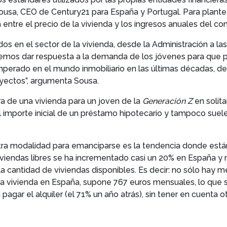
ousa, CEO de Century21 para España y Portugal. Para plante
entre el precio de la vivienda y los ingresos anuales del co
 en el sector de la vivienda, desde la Administración a las 
bemos dar respuesta a la demanda de los jóvenes para que p
imperado en el mundo inmobiliario en las últimas décadas, 
oyectos”, argumenta Sousa.
ra de una vivienda para un joven de la
Generación Z
en solita
l importe inicial de un préstamo hipotecario y tampoco suele
 la otra modalidad para emanciparse es la tendencia donde es
viviendas libres se ha incrementado casi un 20% en España y 
a cantidad de viviendas disponibles. Es decir: no sólo hay m
una vivienda en España, supone 767 euros mensuales, lo que
gar el alquiler (el 71% un año atrás), sin tener en cuenta o