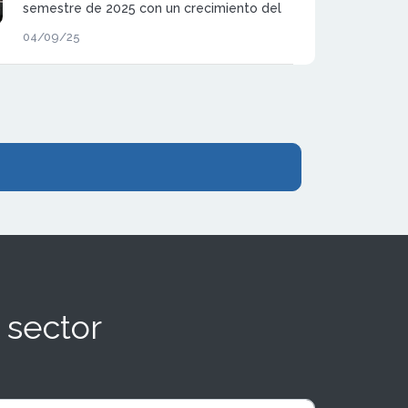
semestre de 2025 con un crecimiento del
15% en su facturación, alcanzando los 14
04/09/25
millones de euros y gestionando
operaciones por valor de 600 millones.
 sector