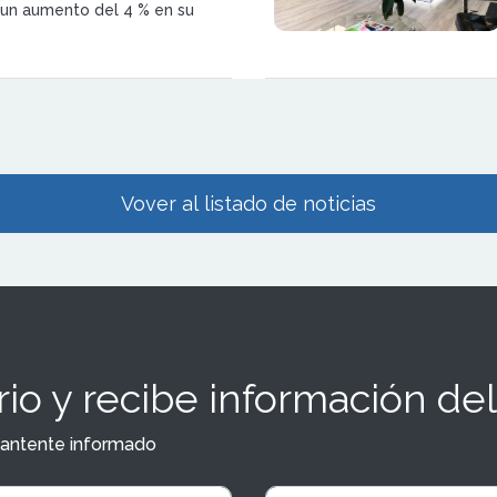
un aumento del 4 % en su
hasta los 7,65 millones de
 inmobiliaria atribuye su
a una estrategia basada en la
e su oferta a la demanda real.
Vover al listado de noticias
io y recibe información del
y mantente informado