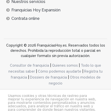
Nuestros servicios
Franquicias Hoy Expansión
Contrata online
Copyright © 2026 FranquiciasHoy.es. Reservados todos los
derechos. Prohibida la reproducción total o parcial en
cualquier formato sin previa autorización.
|
|
Consultor de franquicia
Quienes somos
Todo lo que
|
|
necesitas saber
Cómo podemos ayudarte
Registra tu
|
|
franquicia
Dossiers de franquicia
Otros modelos de
negocio
desarrollo web dinamiq
Usamos cookies y otras técnicas de rastreo para
mejorar tu experiencia de navegación en nuestra web,
para mostrarte contenidos personalizados y anuncios
adecuados, para analizar el tráfico en nuestra web y
@franquiciashoy.es |
Aviso legal
|
Política de cookies
|
Política de privacidad
para comprender de donde llegan nuestros visitantes.