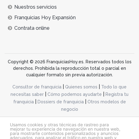
Nuestros servicios
Franquicias Hoy Expansión
Contrata online
Copyright © 2026 FranquiciasHoy.es. Reservados todos los
derechos. Prohibida la reproducción total o parcial en
cualquier formato sin previa autorización.
|
|
Consultor de franquicia
Quienes somos
Todo lo que
|
|
necesitas saber
Cómo podemos ayudarte
Registra tu
|
|
franquicia
Dossiers de franquicia
Otros modelos de
negocio
desarrollo web dinamiq
Usamos cookies y otras técnicas de rastreo para
mejorar tu experiencia de navegación en nuestra web,
para mostrarte contenidos personalizados y anuncios
adecuados, para analizar el tráfico en nuestra web y
@franquiciashoy.es |
Aviso legal
|
Política de cookies
|
Política de privacidad