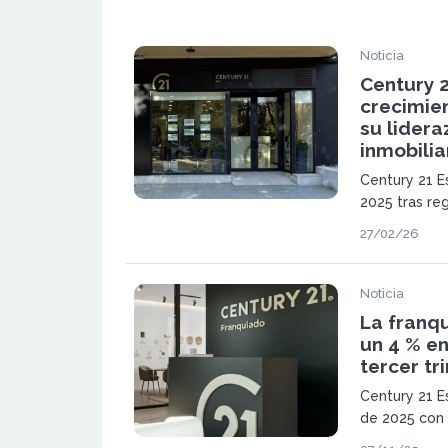
Noticia
Century 
crecimien
su lidera
inmobilia
Century 21 E
2025 tras re
en ingresos 
27/02/26
euros en vol
refuerza su
referente en 
Noticia
La franqu
un 4 % en
tercer tr
Century 21 Es
de 2025 con 
facturación, 