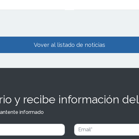
 inmobiliaria atribuye su
a una estrategia basada en la
e su oferta a la demanda real.
Vover al listado de noticias
io y recibe información del
y mantente informado