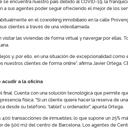
ue se encuentra nuestro país debido al COVID-19, la franqui
 a sus agentes poder seguir ofreciendo el mejor de los servi
abitualmente en el coworking inmobiliario en la calle Prove
 sus clientes a través de una videollamada.
n visitar las viviendas de forma virtual y navergar por ellas
lana.
 lejos y, por ello, en una situación de excepcionalidad co
os nuestros clientes de forma online”, afirma Javier Ortega
acudir a la oficina
 el final. Cuenta con una solución tecnológica que permite 
presencia física. “Si un cliente quiere hacer la reserva de un
a desde su teléfono, ‘tablet’ u ordenador”, apunta Ortega.
 las 400 transacciones de inmuebles, lo que supone un 25% m
r de 500 m2 del centro de Barcelona. Los agentes de Centu