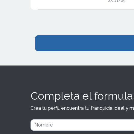
07/11/25
euros. La red
crecimiento 
adaptación d
Completa el formular
Crea tu perfil, encuentra tu franquicia ideal 