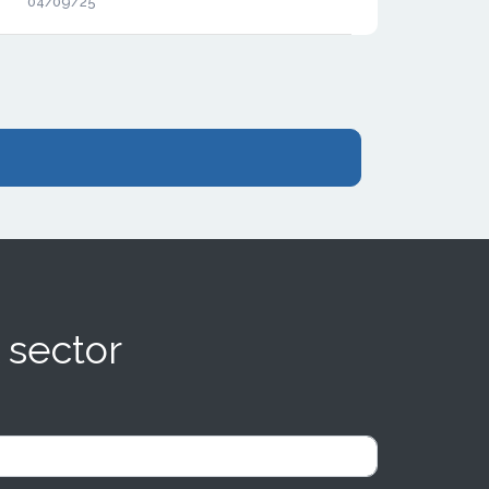
04/09/25
millones de euros y gestionando
operaciones por valor de 600 millones.
 sector