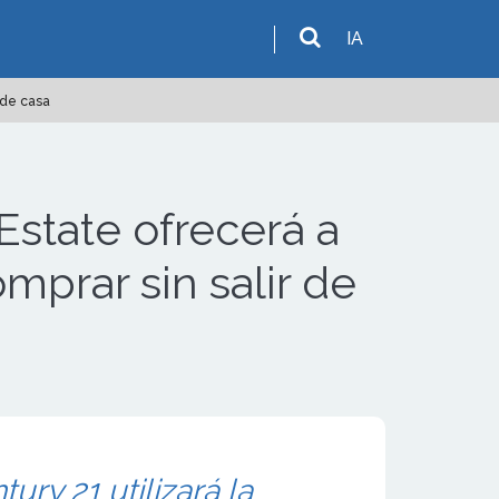
IA
r de casa
Estate ofrecerá a
omprar sin salir de
ury 21 utilizará la