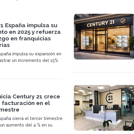
21 España impulsa su
to en 2025 y refuerza
zgo en franquicias
rias
spaña impulsa su expansión en
gistrar un incremento del 15%
y superar los 1.440 millones de
umen de negocio. La red
 posicionamiento como
franquicias inmobiliarias.
icia Century 21 crece
 facturación en el
imestre
paña cierra el tercer trimestre
un aumento del 4 % en su
hasta los 7,65 millones de