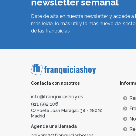
newsletter semanal
Date de alta en nuestra newsletter y accede a 
más leído, lo más útil y lo más nuevo del secto
de las franquicias
Contacta con nosotros
Inform
info@franquiciashoy.es
Ra
911 592 106
Fra
C/Poeta Joan Maragall 38 - 28020
Madrid
Not
Agenda una llamada
Re
aalvarez@franquiciashoy.es