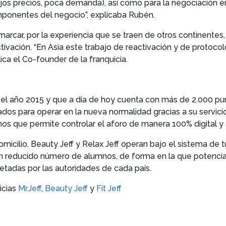
jos precios, poca demanda), así como para la negociación en
ponentes del negocio”, explicaba Rubén.
rcar, por la experiencia que se traen de otros continentes, 
tivación. “En Asia este trabajo de reactivación y de protoc
ica el Co-founder de la franquicia.
el año 2015 y que a día de hoy cuenta con más de 2.000 pun
 para operar en la nueva normalidad gracias a su servicio 
nos que permite controlar el aforo de manera 100% digital y 
omicilio, Beauty Jeff y Relax Jeff operan bajo el sistema de 
a un reducido número de alumnos, de forma en la que potenc
etadas por las autoridades de cada país.
icias
Mr.Jeff
,
Beauty Jeff
y
Fit Jeff