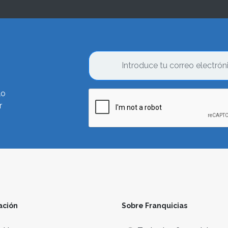
lo
r
ación
Sobre Franquicias