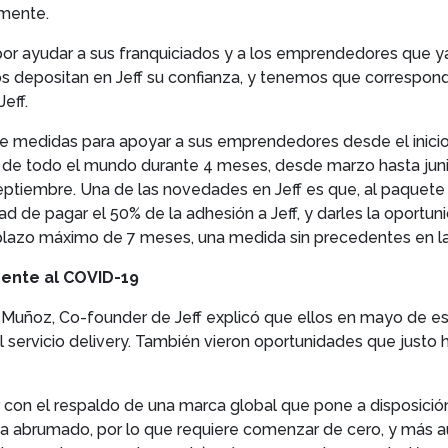
amente.
r ayudar a sus franquiciados y a los emprendedores que ya c
 depositan en Jeff su confianza, y tenemos que correspon
eff.
e medidas para apoyar a sus emprendedores desde el inicio 
os de todo el mundo durante 4 meses, desde marzo hasta juni
 septiembre. Una de las novedades en Jeff es que, al paque
dad de pagar el 50% de la adhesión a Jeff, y darles la oport
 plazo máximo de 7 meses, una medida sin precedentes en l
rente al COVID-19
n Muñoz, Co-founder de Jeff explicó que ellos en mayo de 
ervicio delivery. También vieron oportunidades que justo ha
r con el respaldo de una marca global que pone a disposició
 vea abrumado, por lo que requiere comenzar de cero, y más a