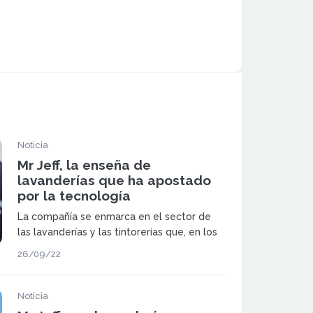
Noticia
Mr Jeff, la enseña de
lavanderías que ha apostado
por la tecnología
La compañía se enmarca en el sector de
las lavanderías y las tintorerías que, en los
últimos años, ha experimentado un gran
26/09/22
cambio en pro de la tecnología a la que
han sabido adaptarse desde Mr Jeff.
Noticia