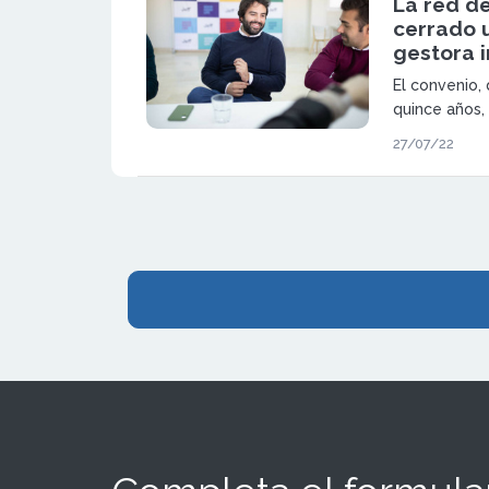
La red de
cerrado 
gestora 
El convenio,
quince años,
150 millones
27/07/22
locales, ubi
propuestas e
Madrid y Bar