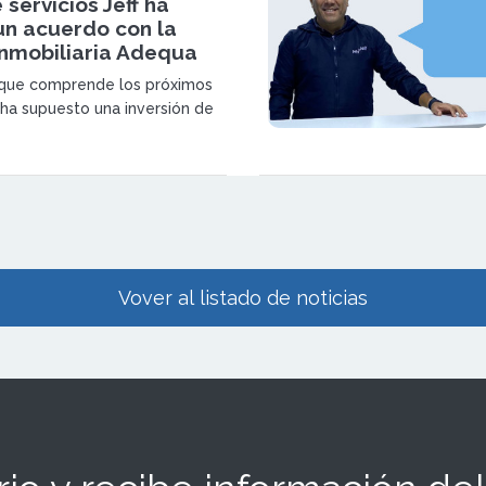
 servicios Jeff ha
un acuerdo con la
inmobiliaria Adequa
 que comprende los próximos
 ha supuesto una inversión de
 de euros e incluye 1.000
cándose las primeras
n las ciudades de Valencia,
celona.
Vover al listado de noticias