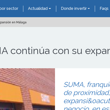
por sector
Actualidad
Donde invertir
Faqs
xpansión en Málaga
MA continúa con su expa
SUMA, franqui
de proximidad,
expansi&oacut
negocio, en es