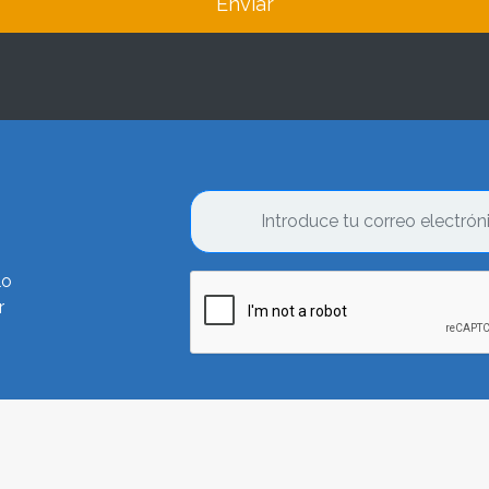
Enviar
lo
r