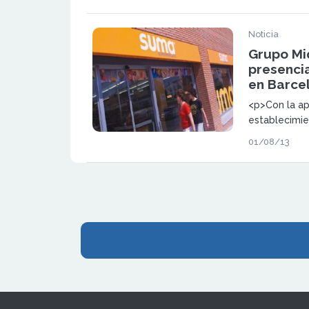
Foral de Nava
nuevo estab
Noticia
Grupo Mi
presenci
en Barce
<p>Con la ap
establecimie
en la ciudad
01/08/13
creciendo en
manifiesto e
estrategia d
en su divisi
</p>