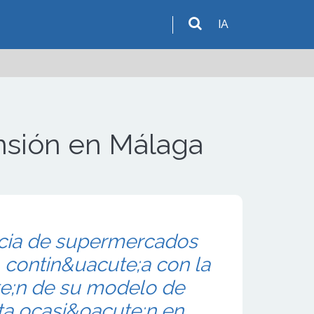
IA
nsión en Málaga
cia de supermercados
 contin&uacute;a con la
e;n de su modelo de
ta ocasi&oacute;n en