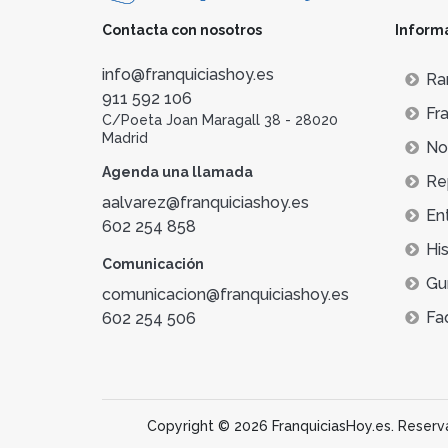
Contacta con nosotros
Inform
info@franquiciashoy.es
Ra
911 592 106
Fra
C/Poeta Joan Maragall 38 - 28020
Madrid
Not
Agenda una llamada
Re
aalvarez@franquiciashoy.es
En
602 254 858
His
Comunicación
Gu
comunicacion@franquiciashoy.es
Fa
602 254 506
Copyright © 2026 FranquiciasHoy.es. Reservad