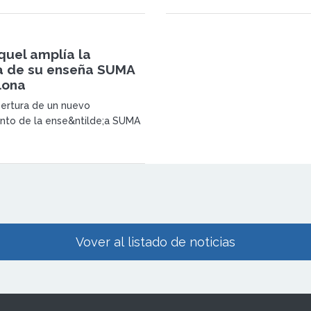
rra, con la apertura de un
lecimiento en Pamplona.
quel amplía la
a de su enseña SUMA
lona
ertura de un nuevo
nto de la ense&ntilde;a SUMA
 condal, Grupo Miquel continua
 Barcelona, poniendo de
l buen camino que sigue la
e crecimiento de la empresa
&oacute;n de supermercados.
Vover al listado de noticias