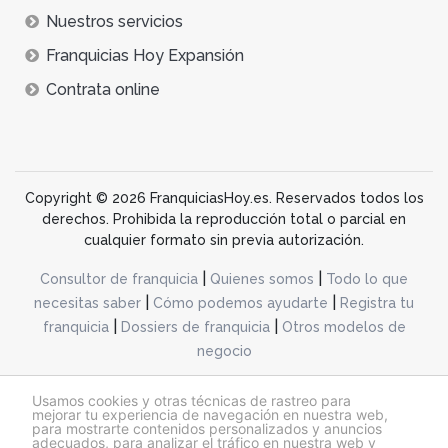
Nuestros servicios
Franquicias Hoy Expansión
Contrata online
Copyright © 2026 FranquiciasHoy.es. Reservados todos los
derechos. Prohibida la reproducción total o parcial en
cualquier formato sin previa autorización.
|
|
Consultor de franquicia
Quienes somos
Todo lo que
|
|
necesitas saber
Cómo podemos ayudarte
Registra tu
|
|
franquicia
Dossiers de franquicia
Otros modelos de
negocio
desarrollo web dinamiq
Usamos cookies y otras técnicas de rastreo para
mejorar tu experiencia de navegación en nuestra web,
para mostrarte contenidos personalizados y anuncios
adecuados, para analizar el tráfico en nuestra web y
@franquiciashoy.es |
Aviso legal
|
Política de cookies
|
Política de privacidad