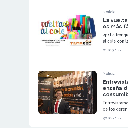
Noticia
La vuelta
es más fá
<p>La franqu
al cole con l
el barrio de 
01/09/16
Comercio Nº 
Noticia
Entrevist
enseña de
consumib
Entrevistamo
de los gerent
30/06/16