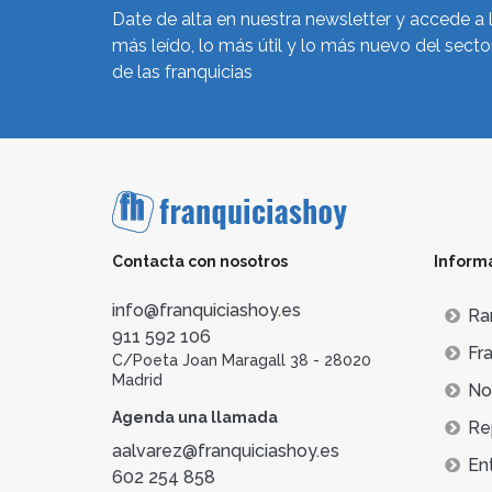
Date de alta en nuestra newsletter y accede a 
más leído, lo más útil y lo más nuevo del secto
de las franquicias
Contacta con nosotros
Inform
info@franquiciashoy.es
Ra
911 592 106
Fra
C/Poeta Joan Maragall 38 - 28020
Madrid
Not
Agenda una llamada
Re
aalvarez@franquiciashoy.es
En
602 254 858