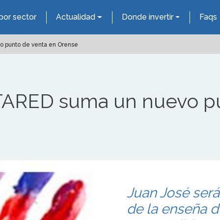
por sector
Actualidad
Donde invertir
Faqs
o punto de venta en Orense
NTARED suma un nuevo p
Juan José será
de la enseña de