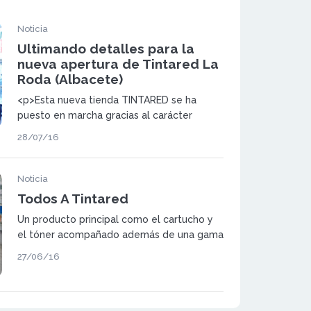
Noticia
Ultimando detalles para la
nueva apertura de Tintared La
Roda (Albacete)
<p>Esta nueva tienda TINTARED se ha
puesto en marcha gracias al carácter
emprendedor de Rafael, el nuevo
28/07/16
franquiciado de la enseña. </p>
Noticia
Todos A Tintared
Un producto principal como el cartucho y
el tóner acompañado además de una gama
de productos que lo complementa de
27/06/16
manera ideal.