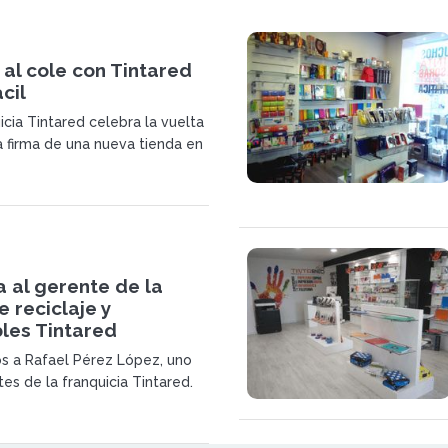
 al cole con Tintared
cil
icia Tintared celebra la vuelta
a firma de una nueva tienda en
Madrid, Pacífico, en la C/
3. </p>
a al gerente de la
 reciclaje y
les Tintared
s a Rafael Pérez López, uno
es de la franquicia Tintared.