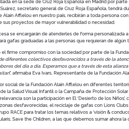
lada en la sede de Cruz Roja Española en Madrid por parte 
uárez, secretario general de Cruz Roja Española, tendrá dura
 Alain Afflelou en nuestro país, recibirán a toda persona c
de sus proyectos de mayor vulnerabilidad o necesidad.
cesa se encargarán de atenderles de forma personalizada a t
ará gafas graduadas a las personas que requieran de algún t
o el firme compromiso con la sociedad por parte de la Fundac
de diferentes colectivos desfavorecidos a través de la atenc
labores del día a día. Esperamos que a través de esta alia
sitan
”, afirmaba Eva Ivars, Representante de la Fundación Ala
 social de la Fundación Alain Afflelou en diferentes territori
 la Salud Visual Infantil o la Campaña de Protección Solar 
 relevancia son la participación en El ‘Desierto de los Niños’,
nas desfavorecidas, el reciclaje de gafas con Lions Clubs 
upo RACE para tratar los temas relativos a ‘visión & conducció
aris, Save the Children, a las que debemos sumar ahora la 