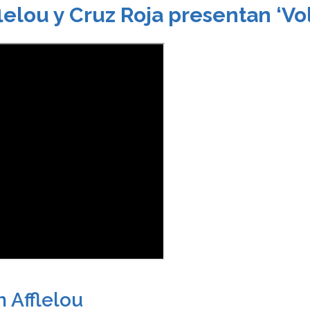
lelou y Cruz Roja presentan ‘Vol
 Afflelou