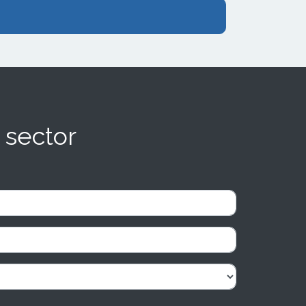
 sector