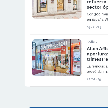
refuerza 
sector óp
Con 300 fran
en España, Al
crecimiento 
05/11/25
referencia en
Noticia
Alain Aff
aperturas
trimestr
La franquicia
prevé abrir 1
audiología a 
12/02/25
2024 con 8 a
audiologías