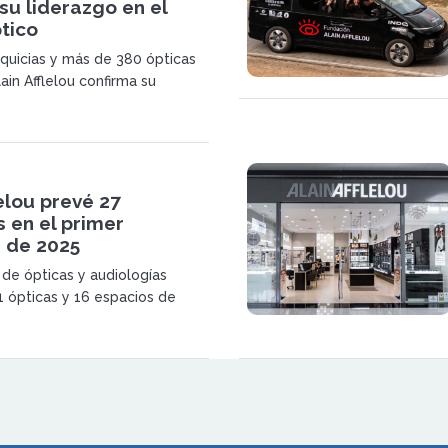
su liderazgo en el
tico
quicias y más de 380 ópticas
ain Afflelou confirma su
sostenido y su posición de
 salud visual y auditiva.
lelou prevé 27
 en el primer
e de 2025
 de ópticas y audiologías
1 ópticas y 16 espacios de
principios de 2025, tras cerrar
perturas de ópticas y 44 de