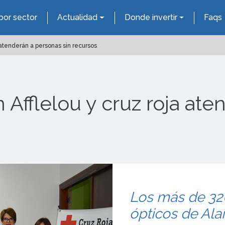
por sector
Actualidad
Donde invertir
Faqs
 atenderán a personas sin recursos
 Afflelou y cruz roja at
Los más de 32
ópticos de Alai