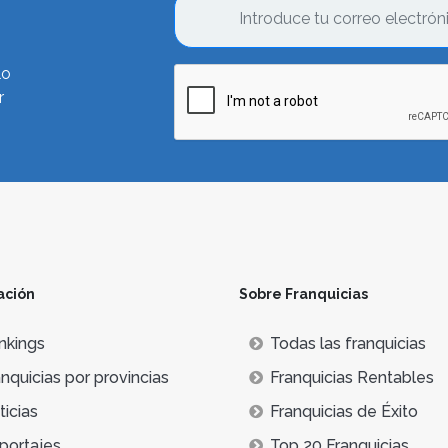
lo
r
ación
Sobre Franquicias
nkings
Todas las franquicias
nquicias por provincias
Franquicias Rentables
icias
Franquicias de Éxito
portajes
Top 20 Franquicias