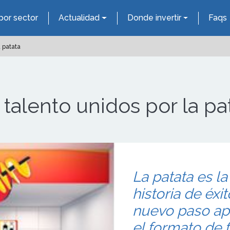
por sector
Actualidad
Donde invertir
Faqs
a patata
 talento unidos por la pa
La patata es l
historia de éxi
nuevo paso ap
el formato de f