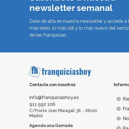
newsletter semanal
Date de alta en nuestra newsletter y accede a 
más leído, lo más útil y lo más nuevo del secto
de las franquicias
Contacta con nosotros
Inform
info@franquiciashoy.es
Ra
911 592 106
Fra
C/Poeta Joan Maragall 38 - 28020
Madrid
Not
Agenda una llamada
Re