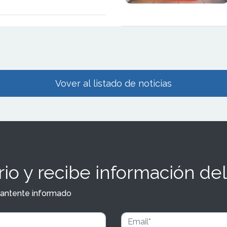
as en el sur y el norte de
Vover al listado de noticias
io y recibe información del
y mantente informado