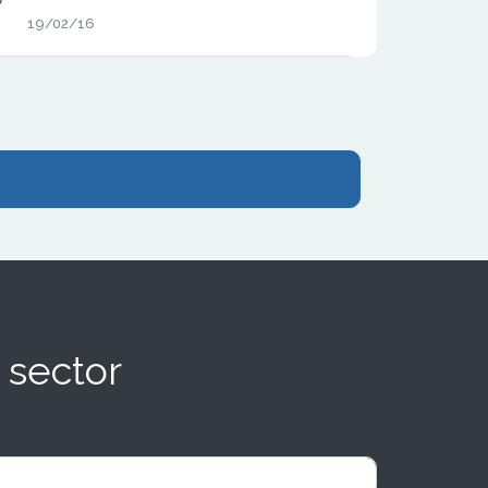
iniciado hace unos meses por Twister
19/02/16
Patata, la enseña de referencia en el
sector de los Snacks de calidad que ya
está triunfando en Murcia.
 sector