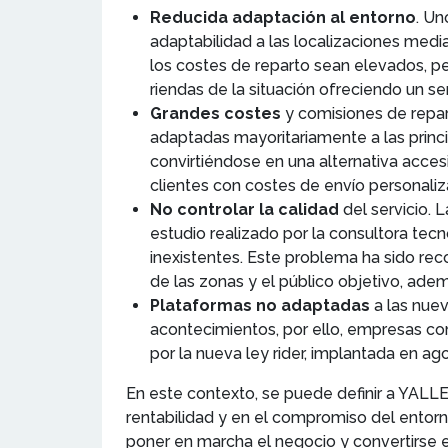
Reducida
adaptación al entorno
. Un
adaptabilidad a las localizaciones med
los costes de reparto sean elevados, pe
riendas de la situación ofreciendo un s
Grandes costes
y comisiones de repart
adaptadas mayoritariamente a las princ
convirtiéndose en una alternativa acce
clientes con costes de envío personaliz
No controlar la calidad
del servicio. 
estudio realizado por la consultora tecn
inexistentes. Este problema ha sido re
de las zonas y el público objetivo, adem
Plataformas no adaptadas
a las nue
acontecimientos, por ello, empresas co
por la nueva ley rider, implantada en a
En este contexto, se puede definir a YALL
rentabilidad y en el compromiso del entorno
poner en marcha el negocio y convertirse 