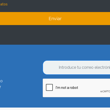
datos
Enviar
lo
r