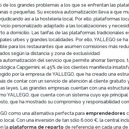
o de los grandes problemas a los que se enfrentan las plata
ianas o pequeñas. Su excesiva automatización lleva a que 
rjudicando así a la hostelería local. Por ello, plataformas
ervicio personalizado adaptado a las localizaciones y neces
o a domicilio. Las tarifas de las plataformas tradicionales es
ipales urbes y grandes localidades. Por ello, YALLEGO se ha
sible para los restaurantes que asumen comisiones más red
ados según la distancia y zona de exclusividad.
La automatización del servicio que permite ahorrar tiempos,
ológica Capgemini, el 45% de los clientes manifiesta insatisf
cogido por la empresa de YALLEGO, que ha creado una estru
ás de contar con un servicio de atención al cliente gratuito 
vas leyes. Las grandes empresas cuentan con una estructura
mo YALLEGO, que cuenta con un sistema cuyo eje principal so
gosto, que ha mostrado su compromiso y responsabilidad con 
EGO como una alternativa perfecta para
emprendedores
c
 local. Con una inversión de tan sólo 6.000 €, la central in
en la
plataforma de reparto
de referencia en cada una de 