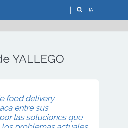
IA
o de YALLEGO
e food delivery
ca entre sus
por las soluciones que
a los problemas actuales