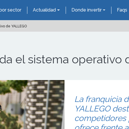
por sector
Actualidad
Donde invertir
Faqs
ativo de YALLEGO
alda el sistema operativ
La franquicia d
YALLEGO desta
competidores 
ofrece frente 