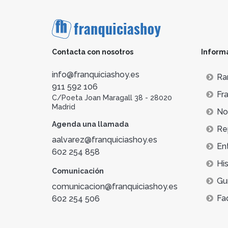
Contacta con nosotros
Inform
info@franquiciashoy.es
Ra
911 592 106
Fra
C/Poeta Joan Maragall 38 - 28020
Madrid
Not
Agenda una llamada
Re
aalvarez@franquiciashoy.es
En
602 254 858
His
Comunicación
Gu
comunicacion@franquiciashoy.es
Fa
602 254 506