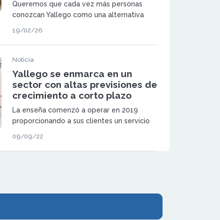
Queremos que cada vez más personas
conozcan Yallego como una alternativa
cercana y eficaz para el delivery local.
19/02/26
Noticia
Yallego se enmarca en un
sector con altas previsiones de
crecimiento a corto plazo
La enseña comenzó a operar en 2019
proporcionando a sus clientes un servicio
de reparto de comida a domicilio que
09/09/22
garantizaba un trato cercano y tarifas
económicas.