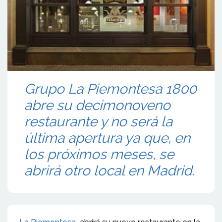
Grupo La Piemontesa 1800
abre su decimonoveno
restaurante y no será la
última apertura ya que, en
los próximos meses, se
abrirá otro local en Madrid.