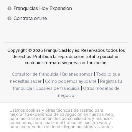
Franquicias Hoy Expansión
Contrata online
Copyright © 2026 FranquiciasHoy.es. Reservados todos los
derechos. Prohibida la reproducción total o parcial en
cualquier formato sin previa autorización.
|
|
Consultor de franquicia
Quienes somos
Todo lo que
|
|
necesitas saber
Cómo podemos ayudarte
Registra tu
|
|
franquicia
Dossiers de franquicia
Otros modelos de
negocio
desarrollo web dinamiq
Usamos cookies y otras técnicas de rastreo para
mejorar tu experiencia de navegación en nuestra web,
para mostrarte contenidos personalizados y anuncios
adecuados, para analizar el tráfico en nuestra web y
@franquiciashoy.es |
Aviso legal
|
Política de cookies
|
Política de privacidad
para comprender de donde llegan nuestros visitantes.