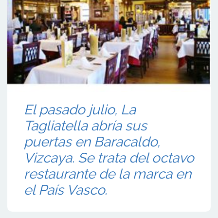
El pasado julio, La
Tagliatella abría sus
puertas en Baracaldo,
Vizcaya. Se trata del octavo
restaurante de la marca en
el País Vasco.