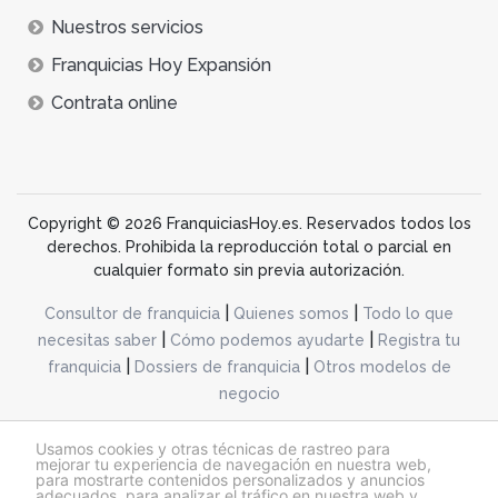
Nuestros servicios
Franquicias Hoy Expansión
Contrata online
Copyright © 2026 FranquiciasHoy.es. Reservados todos los
derechos. Prohibida la reproducción total o parcial en
cualquier formato sin previa autorización.
|
|
Consultor de franquicia
Quienes somos
Todo lo que
|
|
necesitas saber
Cómo podemos ayudarte
Registra tu
|
|
franquicia
Dossiers de franquicia
Otros modelos de
negocio
desarrollo web dinamiq
Usamos cookies y otras técnicas de rastreo para
mejorar tu experiencia de navegación en nuestra web,
para mostrarte contenidos personalizados y anuncios
adecuados, para analizar el tráfico en nuestra web y
@franquiciashoy.es |
Aviso legal
|
Política de cookies
|
Política de privacidad