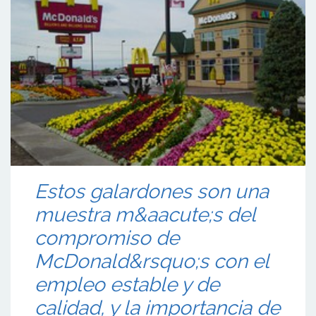
Estos galardones son una
muestra m&aacute;s del
compromiso de
McDonald&rsquo;s con el
empleo estable y de
calidad, y la importancia de