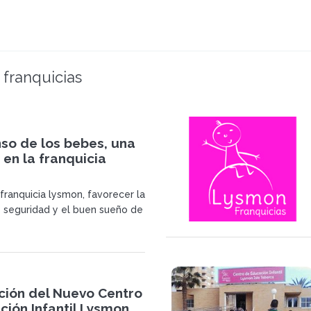
 franquicias
so de los bebes, una
 en la franquicia
franquicia lysmon, favorecer la
 seguridad y el buen sueño de
es son una prioridad para todo
ocente de Lysmon.</p>
ción del Nuevo Centro
ión Infantil Lysmon