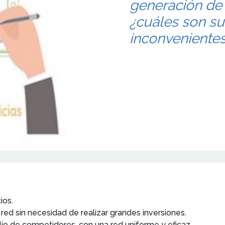
generación de
¿cuáles son su
inconveniente
ios.
 red sin necesidad de realizar grandes inversiones.
o de competidores, con una red uniforme y eficaz.