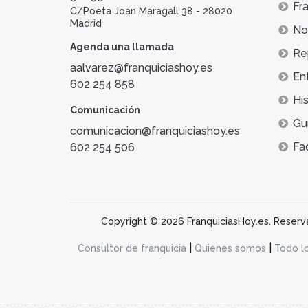
Fra
C/Poeta Joan Maragall 38 - 28020
Madrid
Not
Agenda una llamada
Re
aalvarez@franquiciashoy.es
En
602 254 858
His
Comunicación
Gu
comunicacion@franquiciashoy.es
Fa
602 254 506
Copyright © 2026 FranquiciasHoy.es. Reservad
|
|
Consultor de franquicia
Quienes somos
Todo l