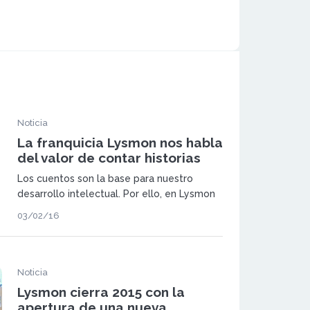
Noticia
La franquicia Lysmon nos habla
del valor de contar historias
Los cuentos son la base para nuestro
desarrollo intelectual. Por ello, en Lysmon
forman parte del sistema educativo y
03/02/16
ayudan a sus alumnos a entender las cosas
con mayor rapidez, estimulando su
memoria y sus ganas de expresarse.
Noticia
Lysmon cierra 2015 con la
apertura de una nueva