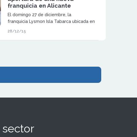
franquicia en Alicante
El domingo 27 de diciembre, la
franquicia Lysmon Isla Tabarca ubicada en
Gran Vía Sur dentro del barrio de San
28/12/15
Gabriel en C/ Ecuador 2B de Alicante ha
reunido a más de sesenta personas en la
apertura de su nuevo Centro de Educación
Infantil.
 sector