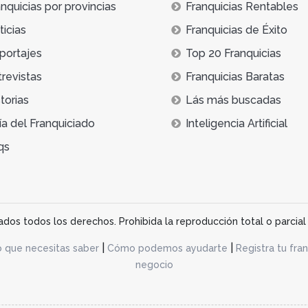
nquicias por provincias
Franquicias Rentables
icias
Franquicias de Éxito
portajes
Top 20 Franquicias
trevistas
Franquicias Baratas
torias
Lás más buscadas
ía del Franquiciado
Inteligencia Artificial
qs
os todos los derechos. Prohibida la reproducción total o parcial 
|
|
o que necesitas saber
Cómo podemos ayudarte
Registra tu fran
negocio