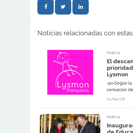
Noticias relacionadas con estas
Noticia
El descan
prioridad
Lysmon
<p>Según la 
sensación de
nuestros beb
11/04/16
el equipo d
Noticia
Inaugura
de Educac