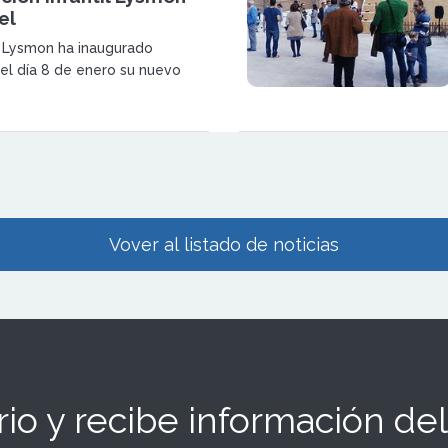
el
a Lysmon ha inaugurado
 el día 8 de enero su nuevo
cación Infantil en el municipio
l de Salinas.
Vover al listado de noticias
io y recibe información del