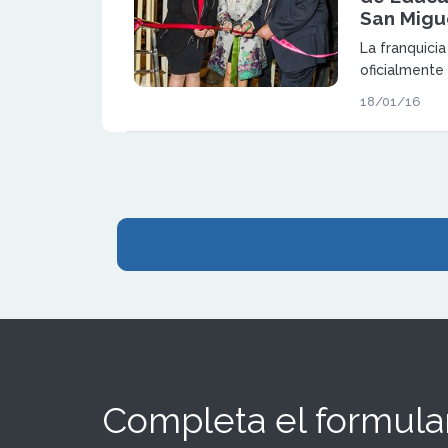
San Migu
La franquici
oficialmente
centro de Edu
18/01/16
de San Migue
Completa el formular