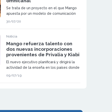
omnicanal
Se trata de un proyecto en el que Mango
apuesta por un modelo de comunicación
que tiene como fin mejorar la relación
30/07/20
directa de la marca con los clientes y la
experiencia de estos en sus canales de
venta.
Noticia
Mango refuerza talento con
dos nuevas incorporaciones
provenientes de Privalia y Kiabi
El nuevo ejecutivo planificará y dirigirá la
actividad de la enseña en los países donde
opera la cadena
09/07/19