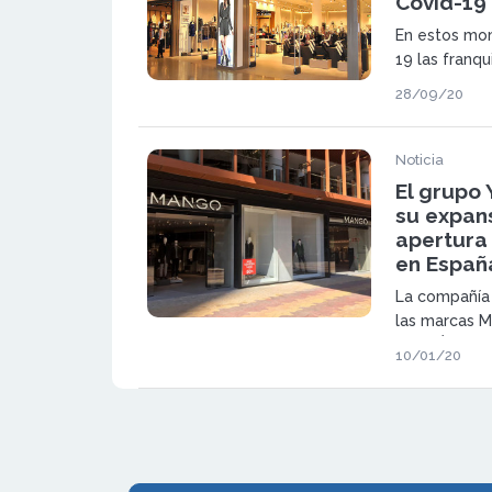
Covid-19
En estos mom
19 las franq
expansión in
28/09/20
de la franqu
próximamente
Noticia
El grupo 
su expans
apertura
en Españ
La compañía 
las marcas M
Tape À L'oeil
10/01/20
y el Norte d