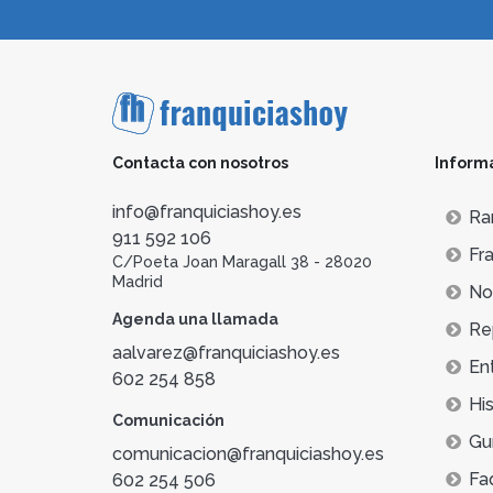
Contacta con nosotros
Inform
info@franquiciashoy.es
Ra
911 592 106
Fra
C/Poeta Joan Maragall 38 - 28020
Madrid
Not
Agenda una llamada
Re
aalvarez@franquiciashoy.es
En
602 254 858
His
Comunicación
Gu
comunicacion@franquiciashoy.es
Fa
602 254 506