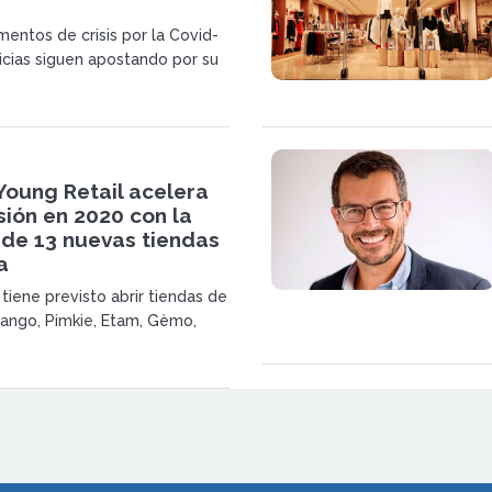
entos de crisis por la Covid-
uicias siguen apostando por su
ternacional, como es el caso
icia de moda Mango, que abrirá
 10 tiendas en la India
Young Retail acelera
ión en 2020 con la
 de 13 nuevas tiendas
a
tiene previsto abrir tiendas de
ango, Pimkie, Etam, Gèmo,
 y Miniso en Madrid, Andalucía
e España.