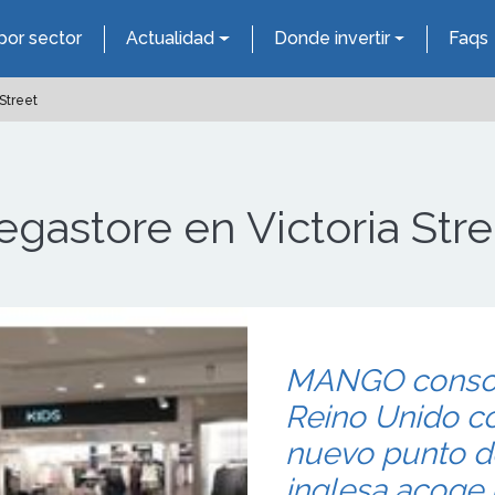
por sector
Actualidad
Donde invertir
Faqs
Street
astore en Victoria Stre
MANGO consoli
Reino Unido co
nuevo punto de
inglesa acoge 