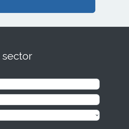
 sector