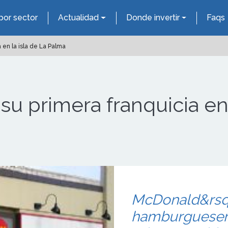
por sector
Actualidad
Donde invertir
Faqs
 en la isla de La Palma
u primera franquicia en 
McDonald&rsqu
hamburgueser&i