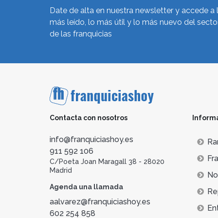
Date de alta en nuestra newsletter y accede a 
más leído, lo más útil y lo más nuevo del secto
de las franquicias
Contacta con nosotros
Inform
info@franquiciashoy.es
Ra
911 592 106
Fra
C/Poeta Joan Maragall 38 - 28020
Madrid
Not
Agenda una llamada
Re
aalvarez@franquiciashoy.es
En
602 254 858