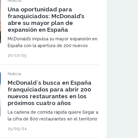
Noticia
Una oportunidad para
franquiciados: McDonald’s
abre su mayor plan de
expansión en España
McDonald’s impulsa su mayor expansión en
España con la apertura de 200 nuevos
restaurantes antes de 2028. La compañía
20/10/25
invertirá más de 500 millones de euros y
busca nuevos franquiciados que deseen
unirse a su red.
Noticia
McDonald´s busca en España
franquiciados para abrir 200
nuevos restaurantes en los
próximos cuatro años
La cadena de comida rápida quiere llegar a
la cifra de 800 restaurantes en el territorio
nacional para el año 2028
25/09/24