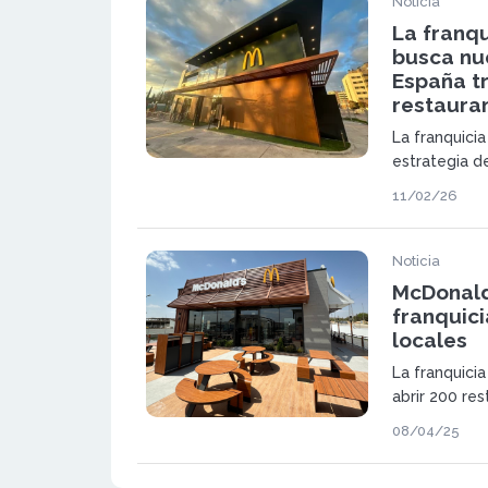
Noticia
La franq
busca nu
España tr
restaura
La franquici
estrategia d
superar los 
11/02/26
activa la in
franquiciados
Noticia
McDonald
franquici
locales
La franquici
abrir 200 res
800 unidades
08/04/25