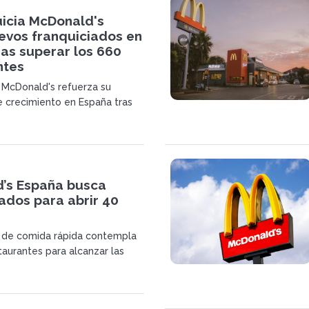
uicia McDonald's
evos franquiciados en
as superar los 660
ntes
a McDonald's refuerza su
e crecimiento en España tras
660 restaurantes operativos y
corporación de nuevos
.
’s España busca
ados para abrir 40
a de comida rápida contempla
taurantes para alcanzar las
 operativas en 2028