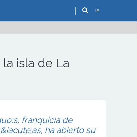
IA
la isla de La
o;s, franquicia de
acute;as, ha abierto su