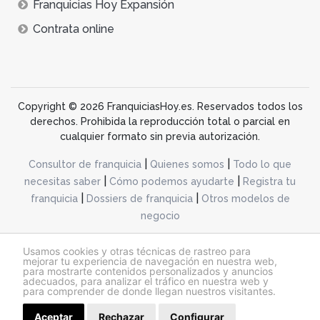
Franquicias Hoy Expansión
Contrata online
Copyright © 2026 FranquiciasHoy.es. Reservados todos los
derechos. Prohibida la reproducción total o parcial en
cualquier formato sin previa autorización.
|
|
Consultor de franquicia
Quienes somos
Todo lo que
|
|
necesitas saber
Cómo podemos ayudarte
Registra tu
|
|
franquicia
Dossiers de franquicia
Otros modelos de
negocio
desarrollo web dinamiq
Usamos cookies y otras técnicas de rastreo para
mejorar tu experiencia de navegación en nuestra web,
para mostrarte contenidos personalizados y anuncios
adecuados, para analizar el tráfico en nuestra web y
@franquiciashoy.es |
Aviso legal
|
Política de cookies
|
Política de privacidad
para comprender de donde llegan nuestros visitantes.
Aceptar
Rechazar
Configurar