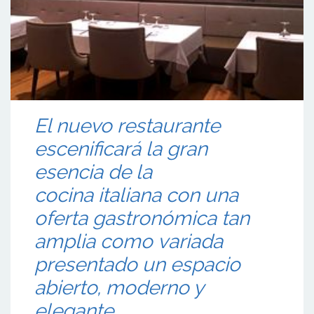
El nuevo restaurante
escenificará la gran
esencia de la
cocina italiana con una
oferta gastronómica tan
amplia como variada
presentado un espacio
abierto, moderno y
elegante.