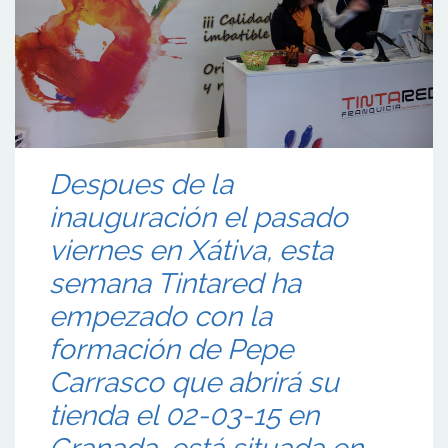
Despues de la
inauguración el pasado
viernes en Xátiva, esta
semana Tintared ha
empezado con la
formación de Pepe
Carrasco que abrirá su
tienda el 02-03-15 en