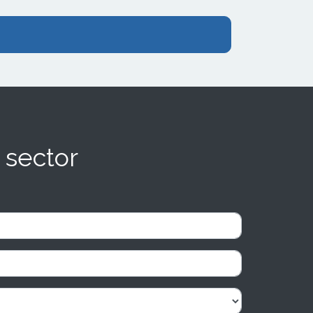
 sector