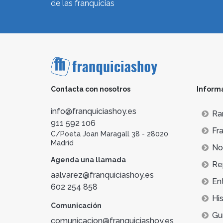
de las franquicias
Contacta con nosotros
Inform
info@franquiciashoy.es
Ra
911 592 106
Fra
C/Poeta Joan Maragall 38 - 28020
Madrid
Not
Agenda una llamada
Re
aalvarez@franquiciashoy.es
En
602 254 858
His
Comunicación
Gu
comunicacion@franquiciashoy.es