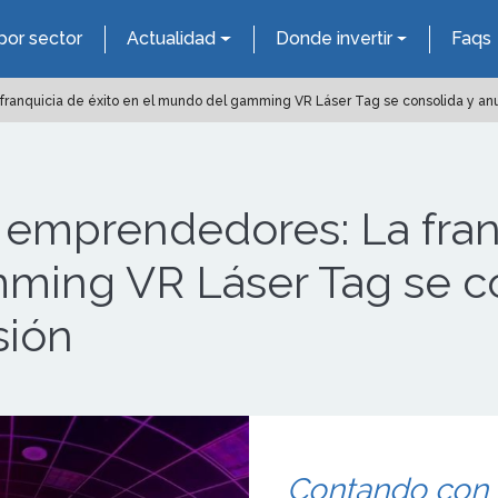
por sector
Actualidad
Donde invertir
Faqs
ranquicia de éxito en el mundo del gamming VR Láser Tag se consolida y an
emprendedores: La franq
ming VR Láser Tag se co
sión
Contando con u