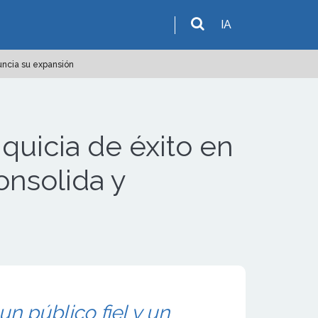
IA
uncia su expansión
uicia de éxito en
nsolida y
n público fiel y un