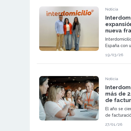
Noticia
Interdomi
expansió
nueva fr
Interdomicil
España con u
Córdoba, con
19/03/26
en un sector
la demanda de
cambio en lo
Noticia
Interdomi
más de 2
de factu
El año se cie
de facturaci
península. La
27/01/26
a 2026 con f