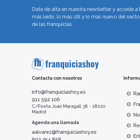
Date de alta en nuestra newsletter y accede a 
más leído, lo más útil y lo más nuevo del secto
de las franquicias
Contacta con nosotros
Inform
info@franquiciashoy.es
Ra
911 592 106
Fra
C/Poeta Joan Maragall 38 - 28020
Madrid
Not
Agenda una llamada
Re
aalvarez@franquiciashoy.es
En
602 254 858