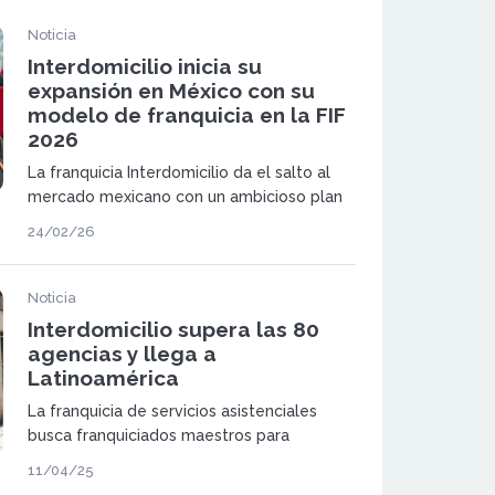
Noticia
Interdomicilio inicia su
expansión en México con su
modelo de franquicia en la FIF
2026
La franquicia Interdomicilio da el salto al
mercado mexicano con un ambicioso plan
de expansión bajo el modelo de máster
24/02/26
franquicia. La compañía presentará
oficialmente su proyecto en la Feria
Internacional de Franquicias (FIF) 2026 en
Noticia
México.
Interdomicilio supera las 80
agencias y llega a
Latinoamérica
La franquicia de servicios asistenciales
busca franquiciados maestros para
expandir su modelo de negocio
11/04/25
consolidado, con fuerte reconocimiento de