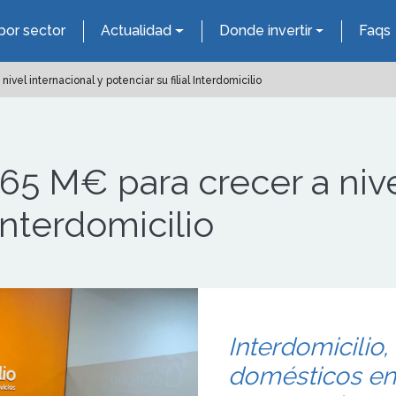
por sector
Actualidad
Donde invertir
Faqs
vel internacional y potenciar su filial Interdomicilio
65 M€ para crecer a nive
 Interdomicilio
Interdomicilio,
domésticos en