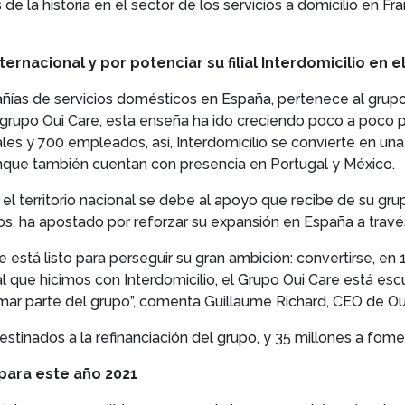
 la historia en el sector de los servicios a domicilio en Fr
ernacional y por potenciar su filial Interdomicilio en
pañías de servicios domésticos en España, pertenece al grupo
 grupo Oui Care, esta enseña ha ido creciendo poco a poco po
les y 700 empleados, así, Interdomicilio se convierte en un
nque también cuentan con presencia en Portugal y México.
r el territorio nacional se debe al apoyo que recibe de su gr
s, ha apostado por reforzar su expansión en España a través d
está listo para perseguir su gran ambición: convertirse, en 
 que hicimos con Interdomicilio, el Grupo Oui Care está es
ormar parte del grupo”, comenta Guillaume Richard, CEO de Ou
stinados a la refinanciación del grupo, y 35 millones a fomen
para este año 2021