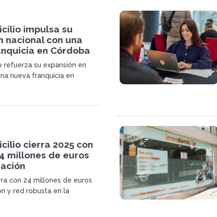
cilio impulsa su
n nacional con una
anquicia en Córdoba
io refuerza su expansión en
na nueva franquicia en
solidando su posicionamiento
 en crecimiento impulsado por
 servicios a domicilio y el
s hábitos de los hogares.
cilio cierra 2025 con
4 millones de euros
ración
rra con 24 millones de euros
ón y red robusta en la
 franquicia Interdomicilio mira
oco en eficiencia y