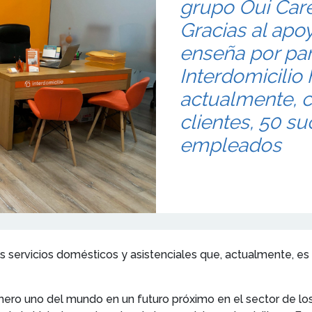
grupo Oui Care
Gracias al apo
enseña por par
Interdomicilio 
actualmente, 
clientes, 50 s
empleados
s servicios domésticos y asistenciales que, actualmente, e
mero uno del mundo en un futuro próximo en el sector de los 