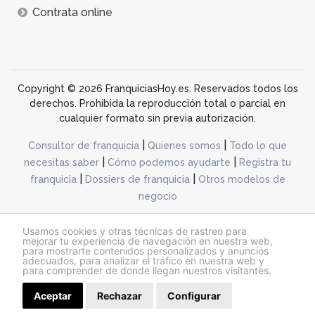
Contrata online
Copyright © 2026 FranquiciasHoy.es. Reservados todos los
derechos. Prohibida la reproducción total o parcial en
cualquier formato sin previa autorización.
|
|
Consultor de franquicia
Quienes somos
Todo lo que
|
|
necesitas saber
Cómo podemos ayudarte
Registra tu
|
|
franquicia
Dossiers de franquicia
Otros modelos de
negocio
desarrollo web dinamiq
Usamos cookies y otras técnicas de rastreo para
mejorar tu experiencia de navegación en nuestra web,
para mostrarte contenidos personalizados y anuncios
adecuados, para analizar el tráfico en nuestra web y
@franquiciashoy.es |
Aviso legal
|
Política de cookies
|
Política de privacidad
para comprender de donde llegan nuestros visitantes.
Aceptar
Rechazar
Configurar