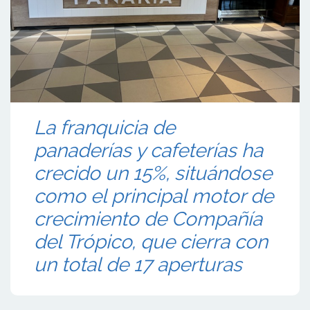
La franquicia de
panaderías y cafeterías ha
crecido un 15%, situándose
como el principal motor de
crecimiento de Compañía
del Trópico, que cierra con
un total de 17 aperturas