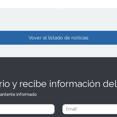
 Nuestro objetivo es
a fidelización de nuestros
otivar a más personas, con el
 resultados más significativos.
astillo, Blanca del Castillo,
ez de Haro, Franquiciadas de
Vover al listado de noticias
io y recibe información del
y mantente informado