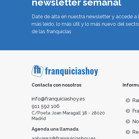
newsletter semanal
Date de alta en nuestra newsletter y accede a 
más leído, lo más útil y lo más nuevo del secto
de las franquicias
Contacta con nosotros
Inform
info@franquiciashoy.es
Ra
911 592 106
Fra
C/Poeta Joan Maragall 38 - 28020
Madrid
Not
Agenda una llamada
Re
aalvarez@franquiciashoy.es