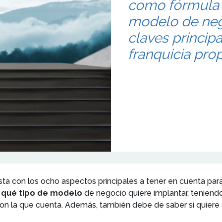
como fórmula d
modelo de nego
claves princip
franquicia prop
ista con los ocho aspectos principales a tener en cuenta par
qué tipo de modelo
de negocio quiere implantar, teniend
con la que cuenta. Además, también debe de saber si quiere ser