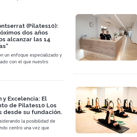
ntserrat (Pilates10):
róximos dos años
s alcanzar las 14
as”
n un enfoque especializado y
zado con el que nuestro
 puede obtener una alta
 y Excelencia: El
to de Pilates10 Los
 desde su fundación.
iderando la posibilidad de
undo centro una vez que
s nuestro segundo año de