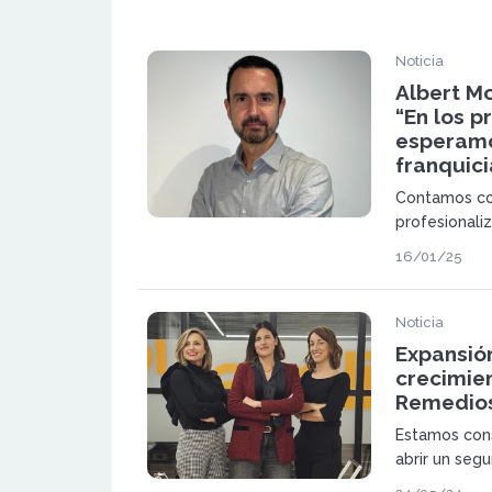
Noticia
Albert Mo
“En los p
esperamo
franquici
Contamos co
profesionali
franquiciado
16/01/25
rentabilidad
Noticia
Expansión
crecimien
Remedios
Estamos cons
abrir un seg
consolidemo