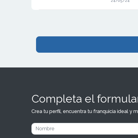
24/05/24
operaciones.
incrementar l
clientes y m
fin de lograr
Chencha del C
Cristina Lóp
Pilates10.
Completa el formular
Crea tu perfil, encuentra tu franquicia ideal 