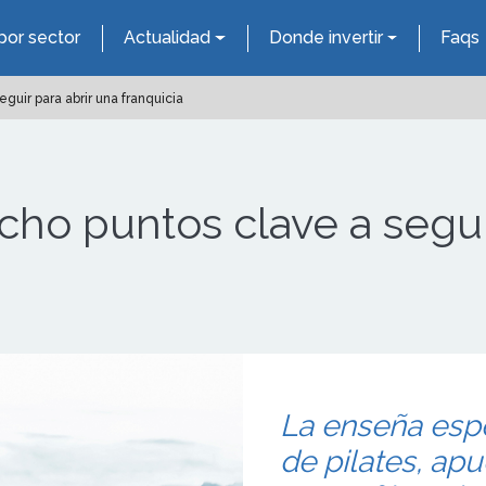
por sector
Actualidad
Donde invertir
Faqs
eguir para abrir una franquicia
 ocho puntos clave a segui
La enseña espe
de pilates, apu