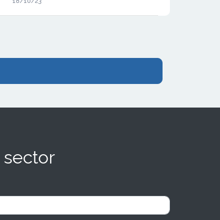
18/10/23
modelo de negocio rompe la práctica
mayoritaria del sector pilates en nuestro
país. Nuestro país tiene todo el camino por
recorrer, estamos en pañales en este
sentido.”
 sector