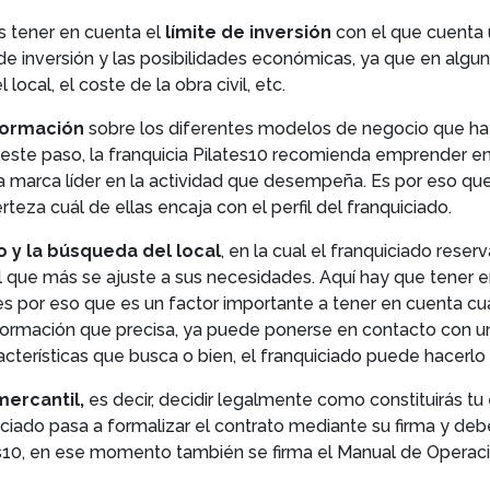
es tener en cuenta el
límite de inversión
con el que cuenta 
 inversión y las posibilidades económicas, ya que en algunas 
cal, el coste de la obra civil, etc.
nformación
sobre los diferentes modelos de negocio que ha
n este paso, la franquicia Pilates10 recomienda emprender en
a marca líder en la actividad que desempeña. Es por eso que
teza cuál de ellas encaja con el perfil del franquiciado.
o y la búsqueda del local
, en la cual el franquiciado rese
l que más se ajuste a sus necesidades. Aquí hay que tener 
 es por eso que es un factor importante a tener en cuenta c
nformación que precisa, ya puede ponerse en contacto con una
acterísticas que busca o bien, el franquiciado puede hacerlo
mercantil,
es decir, decidir legalmente como constituirás tu
quiciado pasa a formalizar el contrato mediante su firma y de
es10, en ese momento también se firma el Manual de Operaci