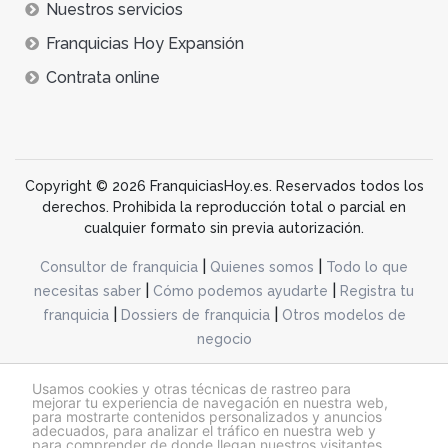
Nuestros servicios
Franquicias Hoy Expansión
Contrata online
Copyright © 2026 FranquiciasHoy.es. Reservados todos los
derechos. Prohibida la reproducción total o parcial en
cualquier formato sin previa autorización.
|
|
Consultor de franquicia
Quienes somos
Todo lo que
|
|
necesitas saber
Cómo podemos ayudarte
Registra tu
|
|
franquicia
Dossiers de franquicia
Otros modelos de
negocio
desarrollo web dinamiq
Usamos cookies y otras técnicas de rastreo para
mejorar tu experiencia de navegación en nuestra web,
para mostrarte contenidos personalizados y anuncios
adecuados, para analizar el tráfico en nuestra web y
@franquiciashoy.es |
Aviso legal
|
Política de cookies
|
Política de privacidad
para comprender de donde llegan nuestros visitantes.