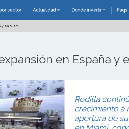
por sector
Actualidad
Donde invertir
Faqs
a y en Miami
u expansión en España y 
Rodilla contin
crecimiento a n
apertura de su
en Miami, con