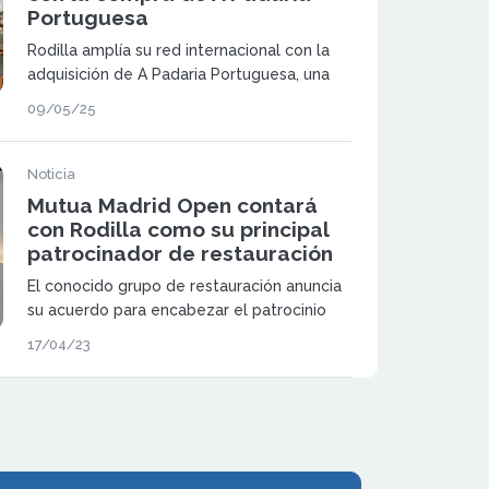
Portuguesa
Rodilla amplía su red internacional con la
adquisición de A Padaria Portuguesa, una
de las principales cadenas de restauración
09/05/25
del país, reforzando así su posicionamiento
en el mercado ibérico.
Noticia
Mutua Madrid Open contará
con Rodilla como su principal
patrocinador de restauración
El conocido grupo de restauración anuncia
su acuerdo para encabezar el patrocinio
del evento deportivo de referencia en el
17/04/23
país.