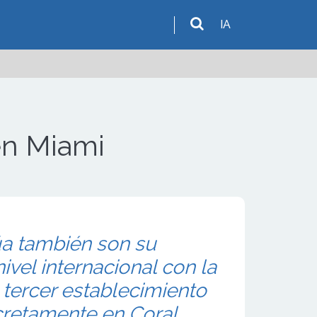
IA
en Miami
úa también son su
ivel internacional con la
 tercer establecimiento
cretamente en Coral