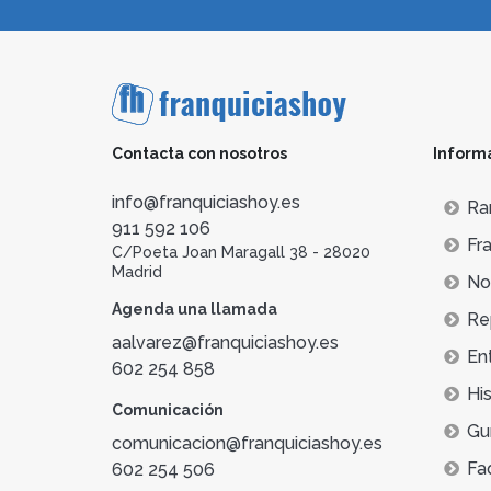
Contacta con nosotros
Inform
info@franquiciashoy.es
Ra
911 592 106
Fra
C/Poeta Joan Maragall 38 - 28020
Madrid
Not
Agenda una llamada
Re
aalvarez@franquiciashoy.es
En
602 254 858
His
Comunicación
Gu
comunicacion@franquiciashoy.es
Fa
602 254 506