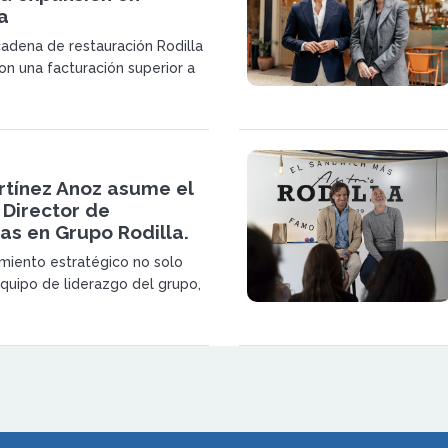
a
cadena de restauración Rodilla
on una facturación superior a
nes de euros, consolidando su
 y reforzando su estrategia de
diante franquicias.
rtínez Anoz asume el
 Director de
as en Grupo Rodilla.
iento estratégico no solo
equipo de liderazgo del grupo,
bién marca un antes y un
a estrategia de expansión y
e esta franquicia de éxito.