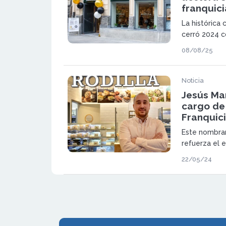
franquici
La histórica 
cerró 2024 c
los 53 millo
08/08/25
recuperación
expansión me
Noticia
Jesús Ma
cargo de
Franquici
Este nombram
refuerza el 
sino que tam
22/05/24
después en l
crecimiento d